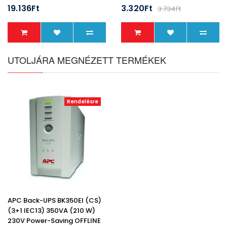
19.136Ft
3.320Ft
3.734Ft
UTOLJÁRA MEGNÉZETT TERMÉKEK
Rendelésre
APC Back-UPS BK350EI (CS)
(3+1 IEC13) 350VA (210 W)
230V Power-Saving OFFLINE