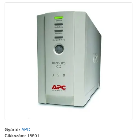
Gyártó:
APC
Cikkszám:
18501