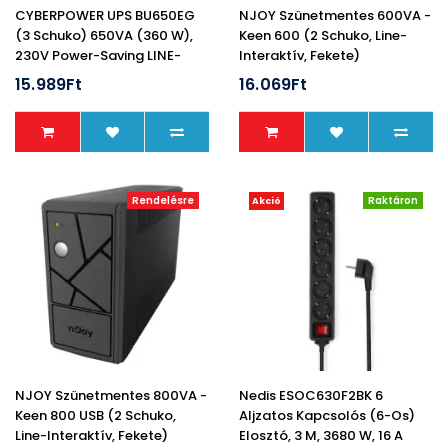
CYBERPOWER UPS BU650EG
NJOY Szünetmentes 600VA -
(3 Schuko) 650VA (360 W),
Keen 600 (2 Schuko, Line-
230V Power-Saving LINE-
Interaktív, Fekete)
INTERAKTÍV Szünetmentes
15.989Ft
16.069Ft
Elosztó, AVR
Rendelésre
Raktáron
Akció
NJOY Szünetmentes 800VA -
Nedis ESOC630F2BK 6
Keen 800 USB (2 Schuko,
Aljzatos Kapcsolós (6-Os)
Line-Interaktív, Fekete)
Elosztó, 3 M, 3680 W, 16 A