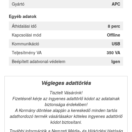
Gyártó
APC
Egyéb adatok
Áthidalási idő
8 perc
Kapcsolási mód
Offline
Kommunikáció
USB
Teljesítmény VA
350 VA
Beépített adatvonal-védelem
Igen
Végleges adattörlés
Tisztelt Vásárónk!
Fizetésnél kérje az ingyenes adattörlő kódot az adatainak
biztonsága érdekében!
A Kormány döntése alapján a kereskedő minden tartós
adathordozó termék vásárlásakor köteles ingyenes adattörlő
kódot biztosítani.
További információk a Nemzeti Média- és Hírközlési Hatóság