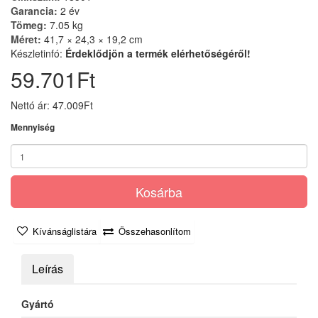
Garancia:
2 év
Tömeg:
7.05 kg
Méret:
41,7 × 24,3 × 19,2 cm
Készletinfó:
Érdeklődjön a termék elérhetőségéről!
59.701Ft
Nettó ár: 47.009Ft
Mennyiség
Kosárba
Kívánságlistára
Összehasonlítom
Leírás
Gyártó