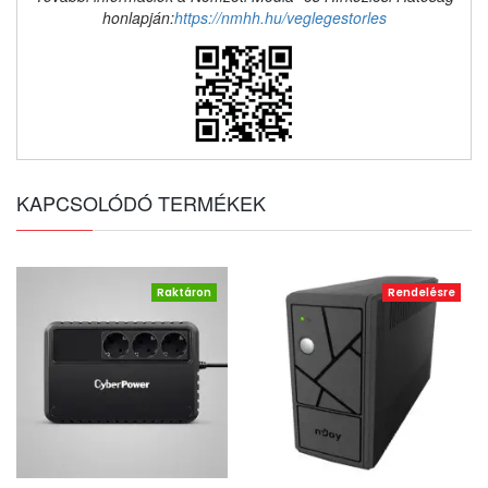
honlapján:
https://nmhh.hu/veglegestorles
KAPCSOLÓDÓ TERMÉKEK
Raktáron
Rendelésre