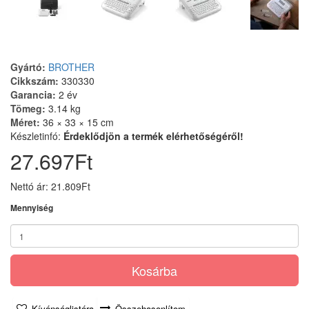
Gyártó:
BROTHER
Cikkszám:
330330
Garancia:
2 év
Tömeg:
3.14 kg
Méret:
36 × 33 × 15 cm
Készletinfó:
Érdeklődjön a termék elérhetőségéről!
27.697Ft
Nettó ár: 21.809Ft
Mennyiség
Kosárba
Kívánságlistára
Összehasonlítom