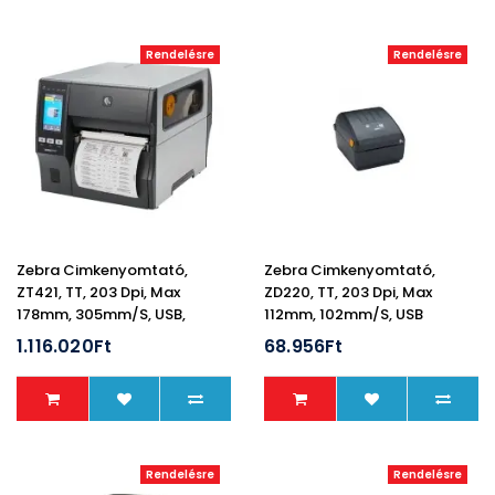
Rendelésre
Rendelésre
Zebra Cimkenyomtató,
Zebra Cimkenyomtató,
ZT421, TT, 203 Dpi, Max
ZD220, TT, 203 Dpi, Max
178mm, 305mm/s, USB,
112mm, 102mm/s, USB
RS232, BT, Lan, Touch
1.116.020Ft
68.956Ft
Rendelésre
Rendelésre