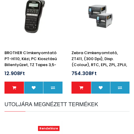
BROTHER Címkenyomtató
Zebra Cimkenyomtató,
PT-H110, Kézi, PC Kiosztású
ZT411, (300 Dpi), Disp.
Billentyűzet, TZ Tapes 3,5-
(colour), RTC, EPL, ZPL, ZPLII,
12mm, Cserélhető Pengével
USB, RS232, BT, Ethernet
12.908Ft
754.308Ft
UTOLJÁRA MEGNÉZETT TERMÉKEK
Rendelésre