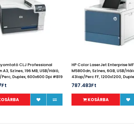
nyomtató CLJ Professional
HP Color LaserJet Enterprise M
 A3, Színes, 196 MB, USB/Háló,
M5800dn, Színes, 6GB, USB/Hál
/perc, Duplex, 600x600 Dpi #B19
43lap/perc FF, 1200x1200, Duple
7Ft
787.483Ft
KOSÁRBA
KOSÁRBA