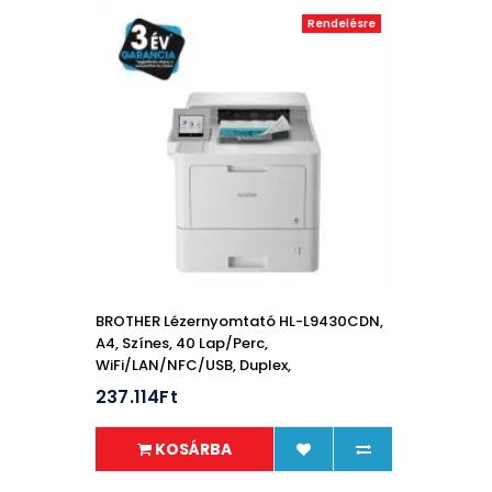
Rendelésre
BROTHER Lézernyomtató HL-L9430CDN,
A4, Színes, 40 Lap/perc,
WiFi/LAN/NFC/USB, Duplex,
2400x600dpi, 1GB
237.114Ft
KOSÁRBA