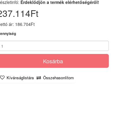
észletinfó:
Érdeklődjön a termék elérhetőségéről!
237.114Ft
ettó ár: 186.704Ft
ennyiség
Kosárba
Kívánságlistára
Összehasonlítom