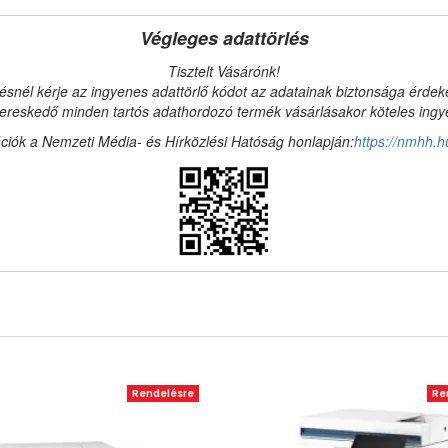
Végleges adattörlés
Tisztelt Vásárónk!
ésnél kérje az ingyenes adattörlő kódot az adatainak biztonsága érde
reskedő minden tartós adathordozó termék vásárlásakor köteles ingyen
ciók a Nemzeti Média- és Hírközlési Hatóság honlapján:
https://nmhh.h
Rendelésre
Re