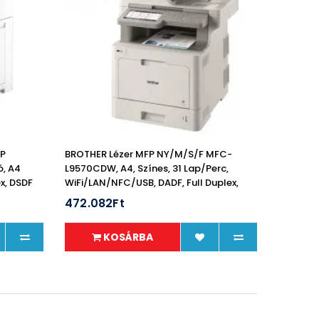
FP
BROTHER Lézer MFP NY/M/S/F MFC-
ó, A4
L9570CDW, A4, Színes, 31 Lap/perc,
x, DSDF
WiFi/LAN/NFC/USB, DADF, Full Duplex,
2400x600dpi,
472.082Ft
KOSÁRBA