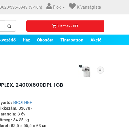
3620/395-6949 (9-16h)
Fiók
Kívánságlista
0 termék - 0Ft
kvezérlő
Ház
Okosóra
Tintapatron
Akció
PLEX, 2400X600DPI, 1GB
yártó:
BROTHER
ikkszám:
330787
arancia:
3 év
ömeg:
34.25 kg
éret:
62,5 × 55,5 × 63 cm