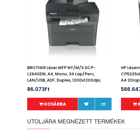
BROTHER Lézer MFP NY/M/S DCP-
HP Lézer
L2640DN, A4, Mono, 34 Lap/perc,
CP5225dn
LAN/USB, ADF, Duplex, 1200x1200dpi,
A4 20lap
256MB
86.073Ft
566.64
KOSÁRBA
UTOLJÁRA MEGNÉZETT TERMÉKEK