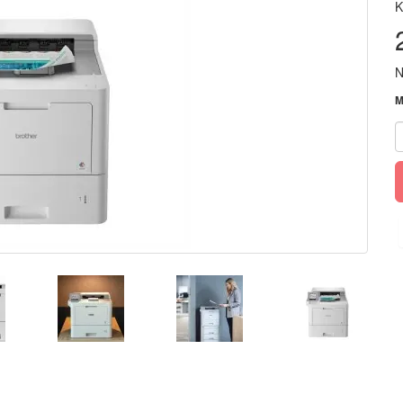
K
N
M