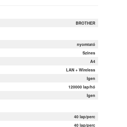
BROTHER
nyomtató
Színes
A4
LAN + Wireless
Igen
120000 lap/hó
Igen
40 lap/perc
40 lap/perc