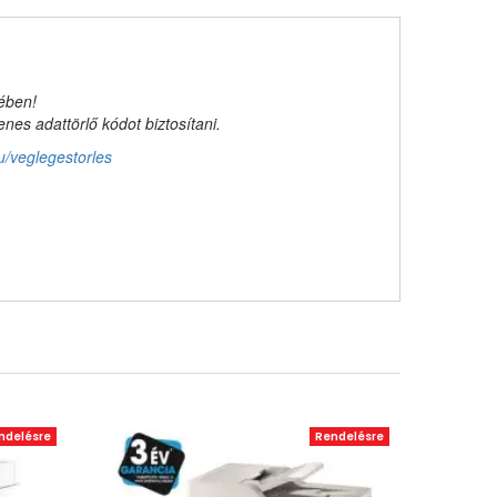
kében!
es adattörlő kódot biztosítani.
u/veglegestorles
ndelésre
Rendelésre