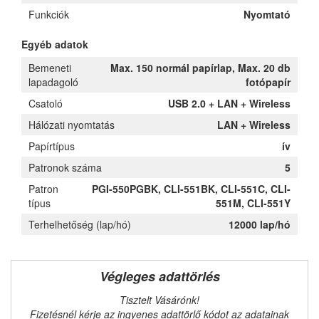
Funkciók
Nyomtató
Egyéb adatok
Bemeneti
Max. 150 normál papírlap, Max. 20 db
lapadagoló
fotópapír
Csatoló
USB 2.0 + LAN + Wireless
Hálózati nyomtatás
LAN + Wireless
Papírtípus
ív
Patronok száma
5
Patron
PGI-550PGBK, CLI-551BK, CLI-551C, CLI-
típus
551M, CLI-551Y
Terhelhetőség (lap/hó)
12000 lap/hó
Végleges adattörlés
Tisztelt Vásárónk!
Fizetésnél kérje az ingyenes adattörlő kódot az adatainak