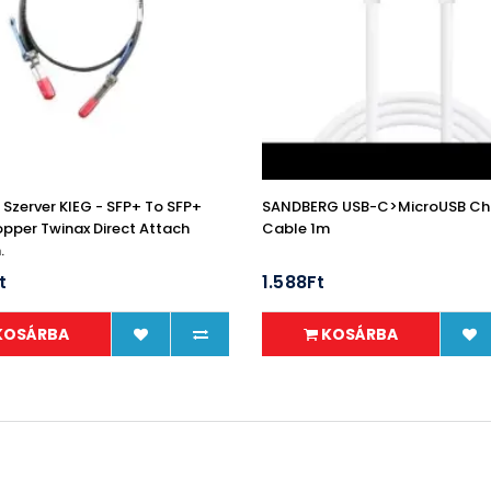
 Szerver KIEG - SFP+ To SFP+
SANDBERG USB-C>MicroUSB Ch
pper Twinax Direct Attach
Cable 1m
.
t
1.588Ft
KOSÁRBA
KOSÁRBA