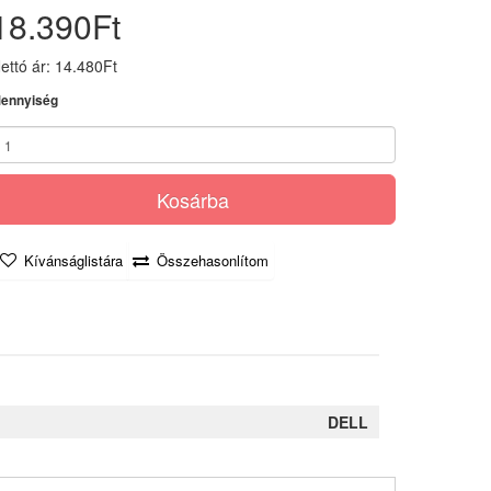
18.390Ft
ettó ár: 14.480Ft
ennyiség
Kosárba
Kívánságlistára
Összehasonlítom
DELL