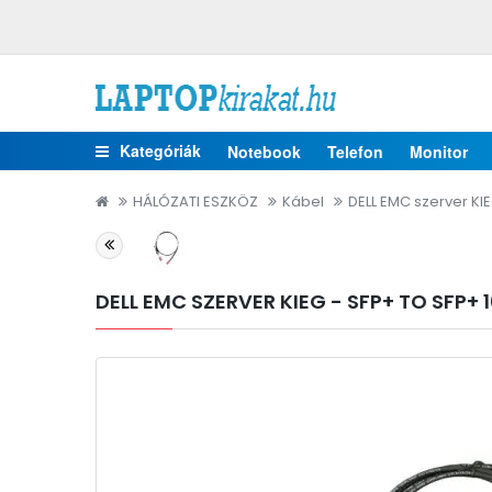
Kategóriák
Notebook
Telefon
Monitor
HÁLÓZATI ESZKÖZ
Kábel
DELL EMC szerver KI
DELL EMC SZERVER KIEG - SFP+ TO SFP+