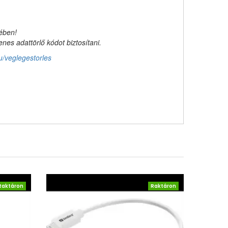
kében!
es adattörlő kódot biztosítani.
u/veglegestorles
Raktáron
Raktáron