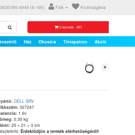
3620/395-6949 (9-16h)
Fiók
Kívánságlista
0 termék - 0Ft
kvezérlő
Ház
Okosóra
Tintapatron
Akció
yártó:
DELL SRV
ikkszám:
327247
arancia:
1 év
ömeg:
0.30 kg
éret:
25 × 21 × 3 cm
észletinfó:
Érdeklődjön a termék elérhetőségéről!