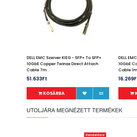
DELL EMC Szerver KIEG - SFP+ To SFP+
DELL EMC
10GbE Copper Twinax Direct Attach
10GbE Co
Cable 7m.
Cable 1m
51.633Ft
16.269F
KOSÁRBA
UTOLJÁRA MEGNÉZETT TERMÉKEK
Rendelésre