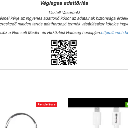
Végleges adattörlés
Tisztelt Vásárónk!
ésnél kérje az ingyenes adattörlő kódot az adatainak biztonsága érde
reskedő minden tartós adathordozó termék vásárlásakor köteles ingyen
ciók a Nemzeti Média- és Hírközlési Hatóság honlapján:
https://nmhh.h
Rendelésre