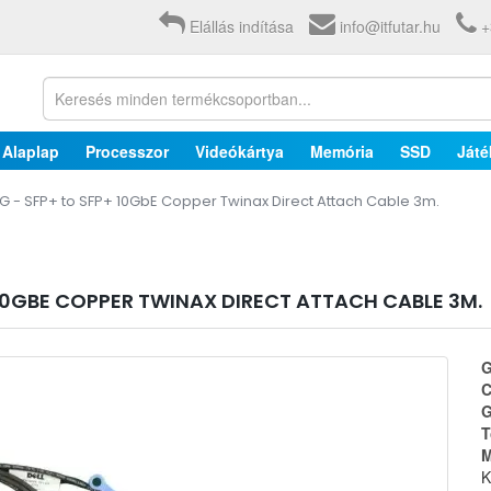
Elállás indítása
info@itfutar.hu
+
Alaplap
Processzor
Videókártya
Memória
SSD
Játé
EG - SFP+ to SFP+ 10GbE Copper Twinax Direct Attach Cable 3m.
 10GBE COPPER TWINAX DIRECT ATTACH CABLE 3M.
G
C
G
T
M
K