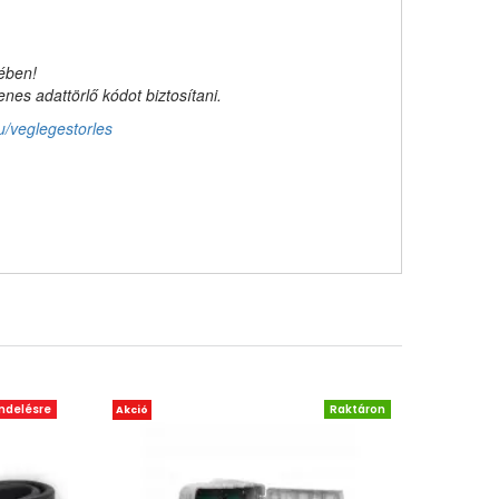
kében!
es adattörlő kódot biztosítani.
u/veglegestorles
ndelésre
Raktáron
Akció