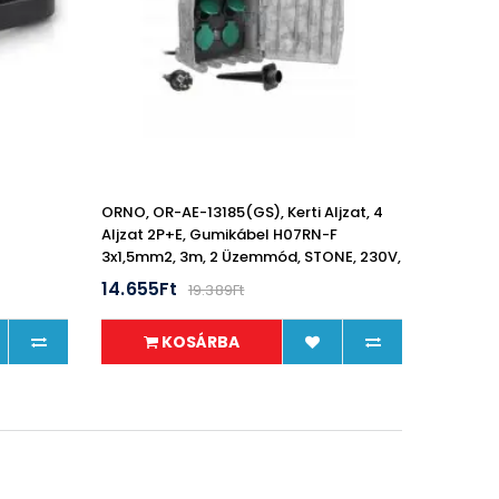
ORNO, OR-AE-13185(GS), Kerti Aljzat, 4
Aljzat 2P+E, Gumikábel H07RN-F
3x1,5mm2, 3m, 2 Üzemmód, STONE, 230V,
16A, IP44
14.655Ft
19.389Ft
KOSÁRBA