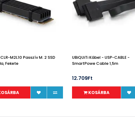
LR-M2L10 Passzív M. 2 SSD
UBiQUiTi Kábel - USP-CABLE -
a, Fekete
SmartPowe Cable 1,5m
12.709Ft
KOSÁRBA
KOSÁRBA