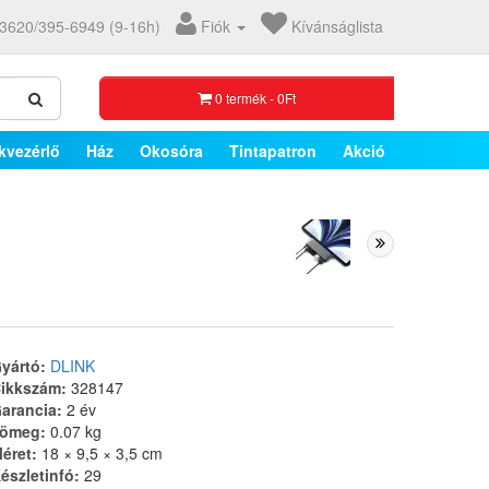
3620/395-6949 (9-16h)
Fiók
Kívánságlista
0 termék - 0Ft
kvezérlő
Ház
Okosóra
Tintapatron
Akció
yártó:
DLINK
ikkszám:
328147
arancia:
2 év
ömeg:
0.07 kg
éret:
18 × 9,5 × 3,5 cm
észletinfó:
29