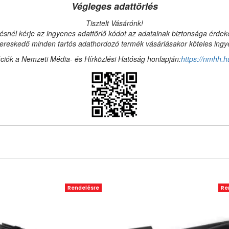
Végleges adattörlés
Tisztelt Vásárónk!
ésnél kérje az ingyenes adattörlő kódot az adatainak biztonsága érde
reskedő minden tartós adathordozó termék vásárlásakor köteles ingyen
ciók a Nemzeti Média- és Hírközlési Hatóság honlapján:
https://nmhh.h
Rendelésre
Re