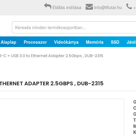
Elállás indítása
info@itfutar.hu
+
Alaplap
Processzor
Videókártya
Memória
SSD
Játé
B-C + USB 3.0 to Ethernet Adapter 2.5Gbps , DUB-2315
ETHERNET ADAPTER 2.5GBPS , DUB-2315
G
C
G
T
M
K