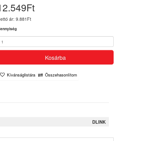
12.549Ft
ettó ár: 9.881Ft
ennyiség
Kosárba
Kívánságlistára
Összehasonlítom
DLINK