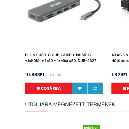
D-LINK USB-C HUB 2xUSB + 1xUSB-C
AXAGON C
+1xHDMI + 1xSD + 1xMicroSD, DUB-2327
Hűtőbord
10.863Ft
1.828Ft
13.868Ft
KOSÁRBA
UTOLJÁRA MEGNÉZETT TERMÉKEK
Raktáron