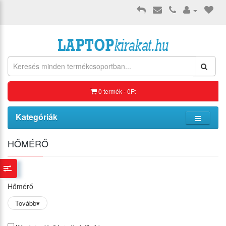
0 termék - 0Ft
Kategóriák
HŐMÉRŐ
Hőmérő
Tovább
▾