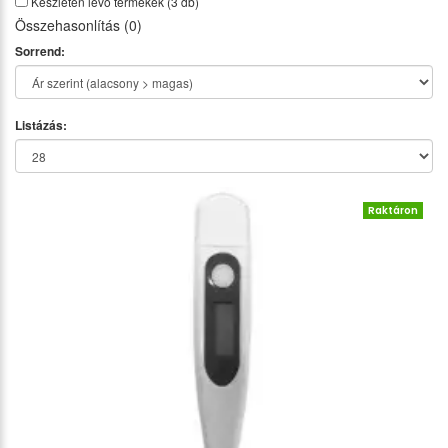
Készleten lévő termékek
(3 db)
Összehasonlítás (0)
Sorrend:
Listázás:
Raktáron