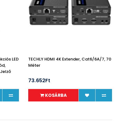
kciós LED
TECHLY HDMI 4K Extender, Cat6/6A/7, 70
ód,
Méter
 Jelző
73.652Ft
KOSÁRBA