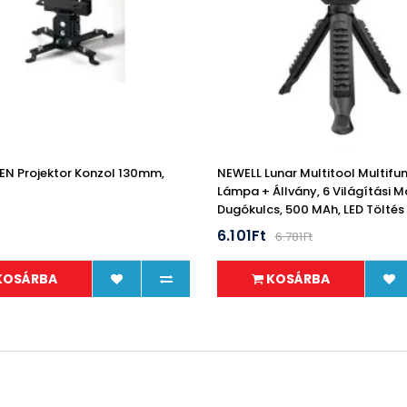
N Projektor Konzol 130mm,
NEWELL Lunar Multitool Multifun
Lámpa + Állvány, 6 Világítási M
Dugókulcs, 500 MAh, LED Töltés
t
6.101Ft
6.781Ft
KOSÁRBA
KOSÁRBA