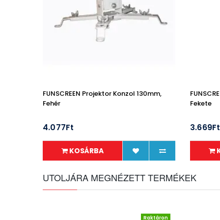
FUNSCREEN Projektor Konzol 130mm,
FUNSCREE
Fehér
Fekete
4.077Ft
3.669F
KOSÁRBA
UTOLJÁRA MEGNÉZETT TERMÉKEK
Raktáron