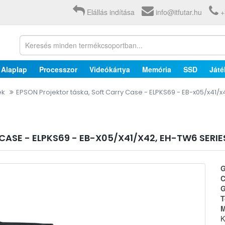
Elállás indítása
info@itfutar.hu
+
Alaplap
Processzor
Videókártya
Memória
SSD
Játé
ék
EPSON Projektor táska, Soft Carry Case - ELPKS69 - EB-x05/x41/x
ASE - ELPKS69 - EB-X05/X41/X42, EH-TW6 SERIE
G
C
G
T
M
K