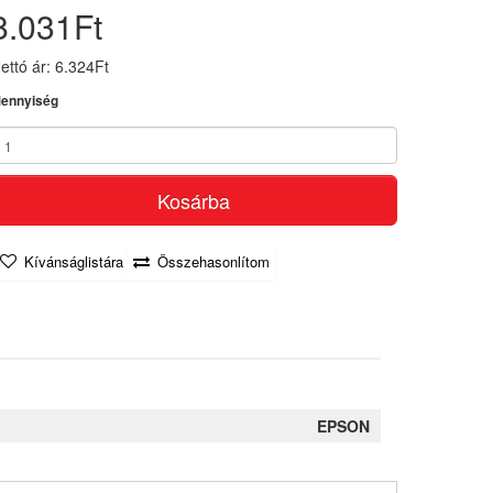
8.031Ft
ettó ár: 6.324Ft
ennyiség
Kosárba
Kívánságlistára
Összehasonlítom
EPSON