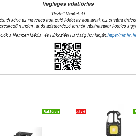
Végleges adattörlés
Tisztelt Vásárónk!
ésnél kérje az ingyenes adattörlő kódot az adatainak biztonsága érde
reskedő minden tartós adathordozó termék vásárlásakor köteles ingyen
ciók a Nemzeti Média- és Hírközlési Hatóság honlapján:
https://nmhh.h
Raktáron
Akció