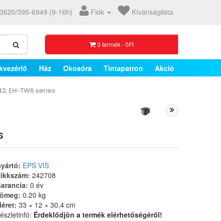
3620/395-6949 (9-16h)
Fiók
Kívánságlista
0 termék - 0Ft
kvezérlő
Ház
Okosóra
Tintapatron
Akció
42, EH-TW6 series
S
yártó:
EPS VIS
ikkszám:
242708
arancia:
0 év
ömeg:
0.20 kg
éret:
33 × 12 × 30,4 cm
észletinfó:
Érdeklődjön a termék elérhetőségéről!