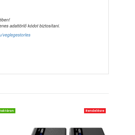
kében!
es adattörlő kódot biztosítani.
u/veglegestorles
Raktáron
Rendelésre