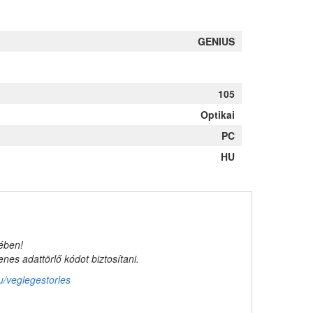
GENIUS
105
Optikai
PC
HU
kében!
es adattörlő kódot biztosítani.
u/veglegestorles