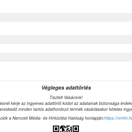
Végleges adattörlés
Tisztelt Vásárónk!
ésnél kérje az ingyenes adattörlő kódot az adatainak biztonsága érde
reskedő minden tartós adathordozó termék vásárlásakor köteles ingyen
ciók a Nemzeti Média- és Hírközlési Hatóság honlapján:
https://nmhh.h