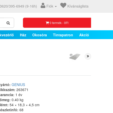
3620/395-6949 (9-16h)
Fiók
Kívánságlista
0 termék - 0Ft
kvezérlő
Ház
Okosóra
Tintapatron
Akció
yártó:
GENIUS
ikkszám:
263671
arancia:
1 év
ömeg:
0.40 kg
éret:
54 × 18,3 × 4,5 cm
észletinfó:
68