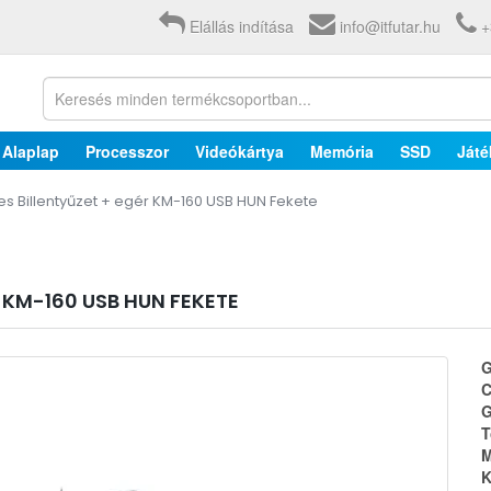
Elállás indítása
info@itfutar.hu
+
Alaplap
Processzor
Videókártya
Memória
SSD
Játé
s Billentyűzet + egér KM-160 USB HUN Fekete
 KM-160 USB HUN FEKETE
G
C
G
T
M
K