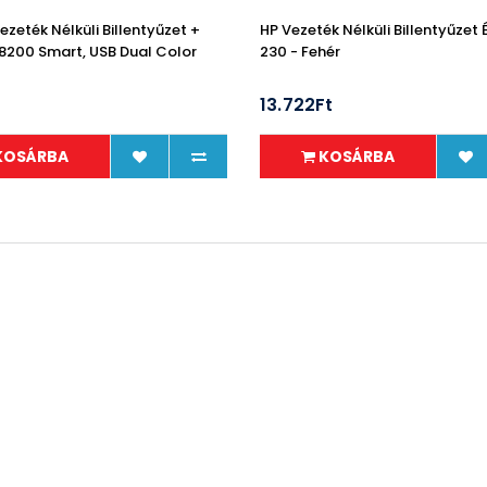
zeték Nélküli Billentyűzet +
HP Vezeték Nélküli Billentyűzet 
8200 Smart, USB Dual Color
230 - Fehér
t
13.722Ft
KOSÁRBA
KOSÁRBA