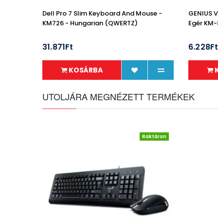
Dell Pro 7 Slim Keyboard And Mouse -
GENIUS Ve
KM726 - Hungarian (QWERTZ)
Egér KM-
31.871Ft
6.228F
KOSÁRBA
UTOLJÁRA MEGNÉZETT TERMÉKEK
Raktáron