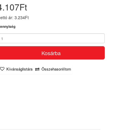
4.107Ft
ettó ár: 3.234Ft
ennyiség
Kosárba
Kívánságlistára
Összehasonlítom