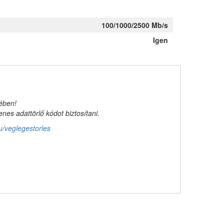
100/1000/2500 Mb/s
Igen
kében!
es adattörlő kódot biztosítani.
u/veglegestorles