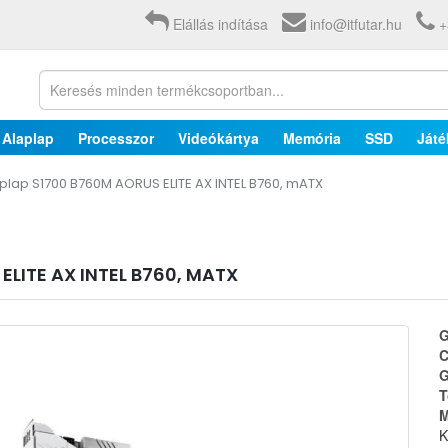
Elállás indítása
info@itfutar.hu
+
Alaplap
Processzor
Videókártya
Memória
SSD
Játé
plap S1700 B760M AORUS ELITE AX INTEL B760, mATX
LITE AX INTEL B760, MATX
G
C
G
T
M
K