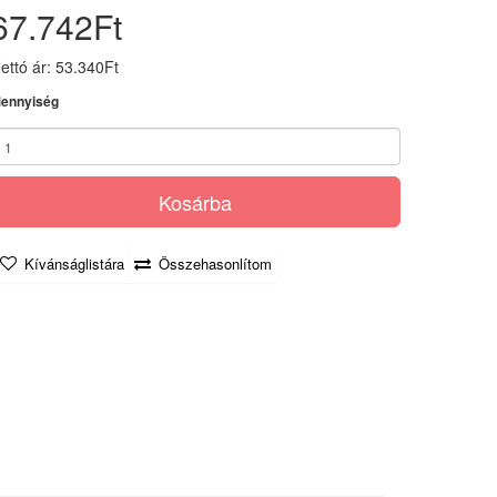
67.742Ft
ettó ár: 53.340Ft
ennyiség
Kosárba
Kívánságlistára
Összehasonlítom