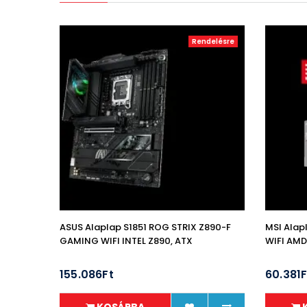
Rendelésre
ASUS Alaplap S1851 ROG STRIX Z890-F
MSI Ala
GAMING WIFI INTEL Z890, ATX
WIFI AMD
155.086Ft
60.381F