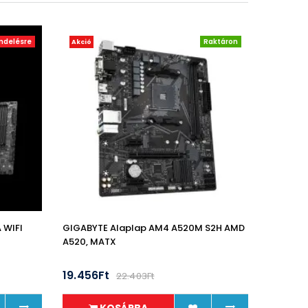
ndelésre
Raktáron
Akció
 WIFI
GIGABYTE Alaplap AM4 A520M S2H AMD
A520, MATX
19.456Ft
22.403Ft