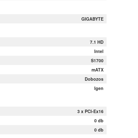
GIGABYTE
7.1 HD
Intel
S1700
mATX
Dobozos
Igen
3 x PCI-Ex16
0 db
0 db