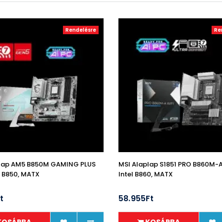
Rendelésre
Re
plap AM5 B850M GAMING PLUS
MSI Alaplap S1851 PRO B860M-A
 B850, MATX
Intel B860, MATX
t
58.955Ft