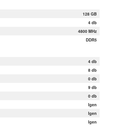
128 GB
4 db
4800 MHz
DDR5
4 db
8 db
0 db
9 db
0 db
Igen
Igen
Igen