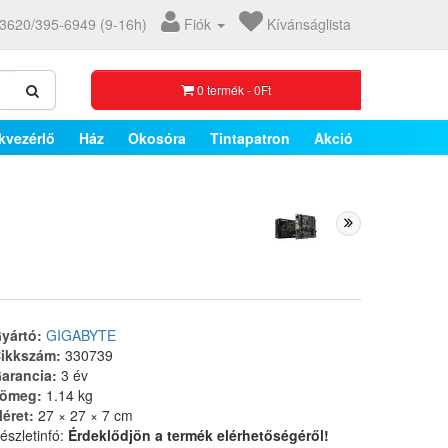
3620/395-6949 (9-16h)
Fiók
Kívánságlista
0 termék - 0Ft
kvezérlő
Ház
Okosóra
Tintapatron
Akció
yártó:
GIGABYTE
ikkszám:
330739
arancia:
3 év
ömeg:
1.14 kg
éret:
27 × 27 × 7 cm
észletinfó:
Érdeklődjön a termék elérhetőségéről!