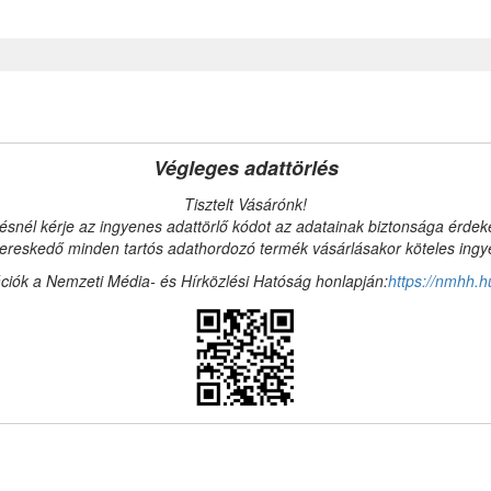
Végleges adattörlés
Tisztelt Vásárónk!
ésnél kérje az ingyenes adattörlő kódot az adatainak biztonsága érde
reskedő minden tartós adathordozó termék vásárlásakor köteles ingyen
ciók a Nemzeti Média- és Hírközlési Hatóság honlapján:
https://nmhh.h