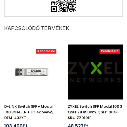
KAPCSOLÓDÓ TERMÉKEK
Rendelésre
Rendelésre
D-LINK Switch SFP+ Modul
ZYXEL Switch SFP Modul 100G
10GBase-LR + LC Adóvevő,
QSFP28 850nm, QSFP100G-
DEM-432XT
SR4-ZZ0101F
103.400Ft
48.527Ft