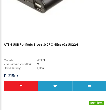
ATEN USB Periféria Elosztó 2PC 4Eszköz US224
Gyártó
ATEN
Közvetlen csatlakozó PC
2
Hosszúság
1,8m
Menedzsment funkciók
NEM
11.215Ft
Raktáron