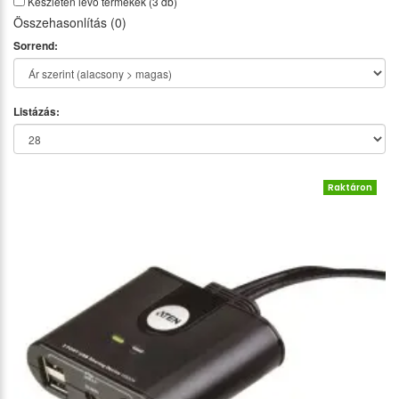
Készleten lévő termékek
(3 db)
Összehasonlítás (0)
Sorrend:
Listázás:
Raktáron