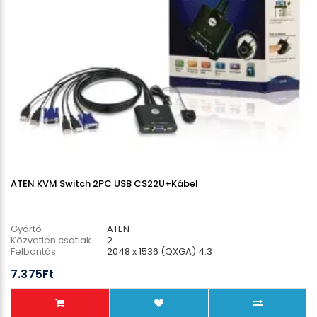
ATEN KVM Switch 2PC USB CS22U+Kábel
Gyártó
ATEN
Közvetlen csatlakozó PC
2
Felbontás
2048 x 1536 (QXGA) 4:3
Hosszúság
1,8m
7.375Ft
Menedzsment funkciók
NEM