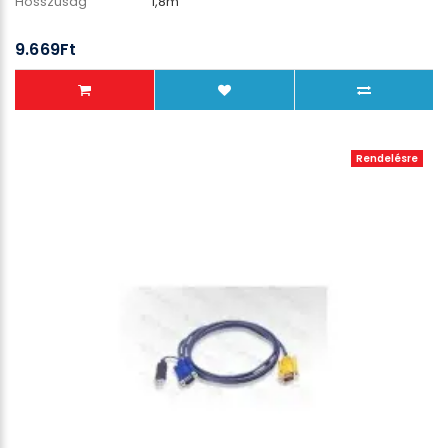
Hosszúság
1,8m
9.669Ft
Rendelésre