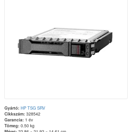
Gyártó:
HP TSG SRV
Cikkszám:
328542
Garancia:
1 év
Tömeg:
0.50 kg
Méret:
22,86 × 21,92 × 14,61 cm