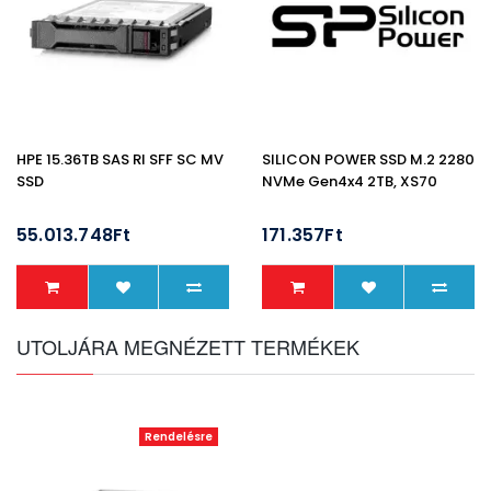
HPE 15.36TB SAS RI SFF SC MV
SILICON POWER SSD M.2 2280
SSD
NVMe Gen4x4 2TB, XS70
55.013.748Ft
171.357Ft
UTOLJÁRA MEGNÉZETT TERMÉKEK
Rendelésre