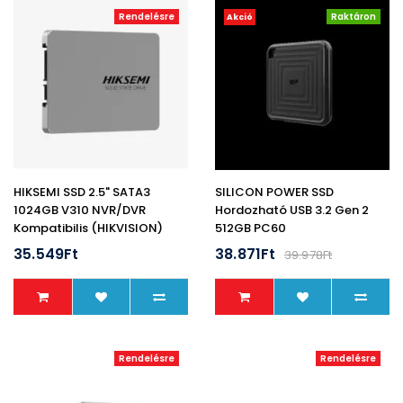
Rendelésre
Raktáron
Akció
HIKSEMI SSD 2.5" SATA3
SILICON POWER SSD
1024GB V310 NVR/DVR
Hordozható USB 3.2 Gen 2
Kompatibilis (HIKVISION)
512GB PC60
35.549Ft
38.871Ft
39.978Ft
Rendelésre
Rendelésre