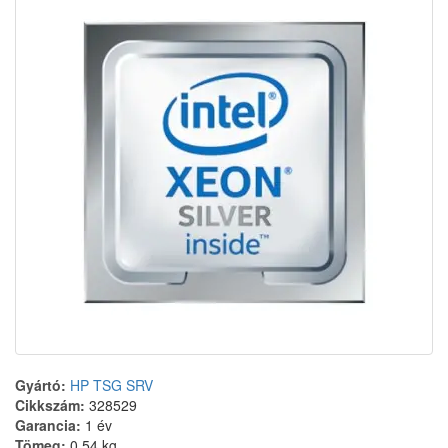
Gyártó:
HP TSG SRV
Cikkszám:
328529
Garancia:
1 év
Tömeg:
0.54 kg