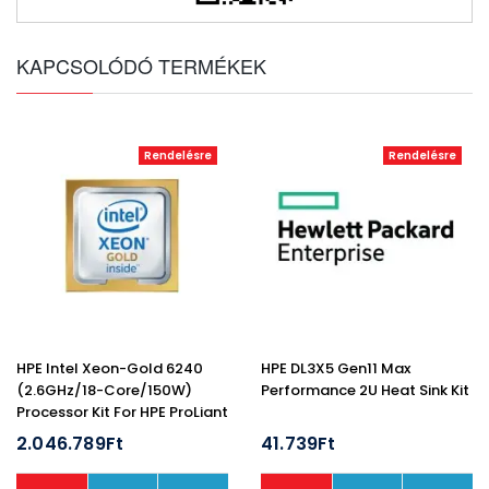
KAPCSOLÓDÓ TERMÉKEK
Rendelésre
Rendelésre
HPE Intel Xeon-Gold 6240
HPE DL3X5 Gen11 Max
(2.6GHz/18-Core/150W)
Performance 2U Heat Sink Kit
Processor Kit For HPE ProLiant
DL360 Gen10
2.046.789Ft
41.739Ft