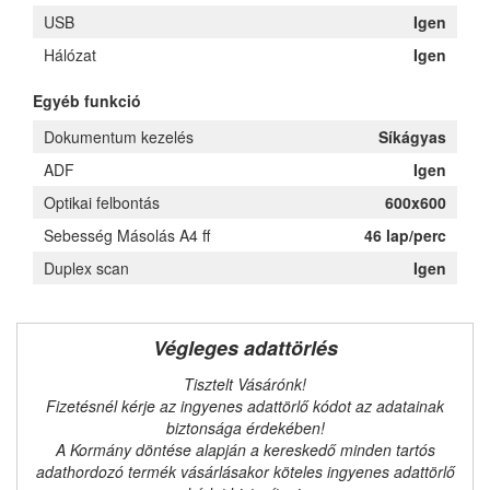
USB
Igen
Hálózat
Igen
Egyéb funkció
Dokumentum kezelés
Síkágyas
ADF
Igen
Optikai felbontás
600x600
Sebesség Másolás A4 ff
46 lap/perc
Duplex scan
Igen
Végleges adattörlés
Tisztelt Vásárónk!
Fizetésnél kérje az ingyenes adattörlő kódot az adatainak
biztonsága érdekében!
A Kormány döntése alapján a kereskedő minden tartós
adathordozó termék vásárlásakor köteles ingyenes adattörlő