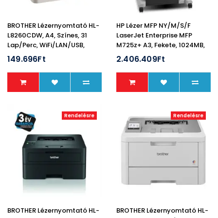
BROTHER Lézernyomtató HL-
HP Lézer MFP NY/M/S/F
L8260CDW, A4, Színes, 31
LaserJet Enterprise MFP
Lap/perc, WiFi/LAN/USB,
M725z+ A3, Fekete, 1024MB,
Duplex, 2400x600dpi, 256MB
USB/Háló, A4 41lap/perc FF,
149.696Ft
2.406.409Ft
1200x1200
Rendelésre
Rendelésre
BROTHER Lézernyomtató HL-
BROTHER Lézernyomtató HL-