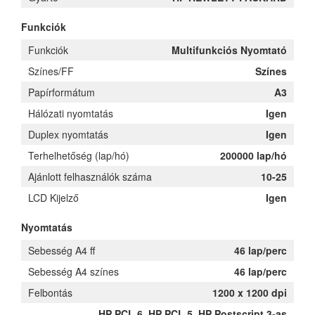
Funkciók
Funkciók
Multifunkciós Nyomtató
Színes/FF
Színes
Papírformátum
A3
Hálózati nyomtatás
Igen
Duplex nyomtatás
Igen
Terhelhetőség (lap/hó)
200000 lap/hó
Ajánlott felhasználók száma
10-25
LCD Kijelző
Igen
Nyomtatás
Sebesség A4 ff
46 lap/perc
Sebesség A4 színes
46 lap/perc
Felbontás
1200 x 1200 dpi
HP PCL 6, HP PCL 5, HP Postscript 3-as