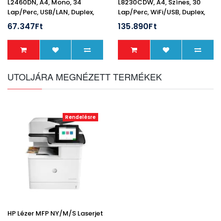
L2460DN, A4, Mono, 34
L8230CDW, A4, Színes, 30
Lap/perc, USB/LAN, Duplex,
Lap/perc, WiFi/USB, Duplex,
1200x1200dpi, 128MB
600x600dpi, 512MB
67.347Ft
135.890Ft
UTOLJÁRA MEGNÉZETT TERMÉKEK
Rendelésre
HP Lézer MFP NY/M/S Laserjet