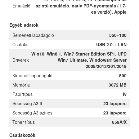
Emuláció
szintű emuláció, natív PDF-nyomtatás (1.7-
es verzió), Apple
Egyéb adatok
Bemeneti lapadagoló
550+100
Csatoló
USB 2.0 + LAN
Win10, Win8.1, Win7 Starter Edition SP1, UPD
Driverek
Win7 Ultimate, Windows® Server
2008/2012/201/2019
Kimeneti lapadagoló
500
Memória
3072 MB
Papírtípus
ív
Sebesség A3 ff
23 lap/perc
Sebesség A3 színes
23 lap/perc
Toner típus
659A/X
Csatlakozók