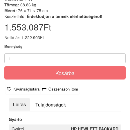
Tömeg:
68.86 kg
Méret:
76 × 71 × 75 cm
Készletinfó:
Érdeklődjön a termék elérhetőségéről!
1.553.087Ft
Nettó ár: 1.222.903Ft
Mennyiség
Kosárba
Kívánságlistára
Összehasonlítom
Leírás
Tulajdonságok
Gyártó
Gyártó
HP HEWLETT PACKARD