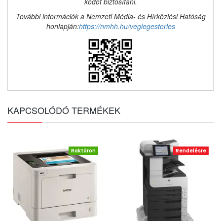
kódot biztosítani.
További információk a Nemzeti Média- és Hírközlési Hatóság
honlapján:
https://nmhh.hu/veglegestorles
KAPCSOLÓDÓ TERMÉKEK
Raktáron
Rendelésre