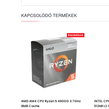
KAPCSOLÓDÓ TERMÉKEK
Rendelésre
AMD AM4 CPU Ryzen 5 4600G 3.7GHz
INTEL CP
8MB Cache
512kB L2