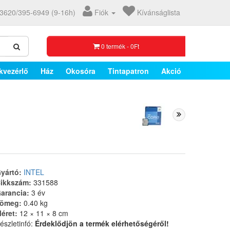
3620/395-6949 (9-16h)
Fiók
Kívánságlista
0 termék - 0Ft
kvezérlő
Ház
Okosóra
Tintapatron
Akció
yártó:
INTEL
ikkszám:
331588
arancia:
3 év
ömeg:
0.40 kg
éret:
12 × 11 × 8 cm
észletinfó:
Érdeklődjön a termék elérhetőségéről!