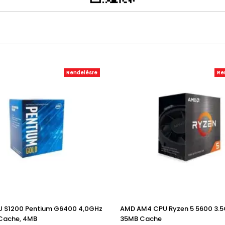
Rendelésre
Re
U S1200 Pentium G6400 4,0GHz
AMD AM4 CPU Ryzen 5 5600 3.
 Cache, 4MB
35MB Cache