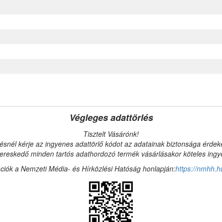
Végleges adattörlés
Tisztelt Vásárónk!
ésnél kérje az ingyenes adattörlő kódot az adatainak biztonsága érde
reskedő minden tartós adathordozó termék vásárlásakor köteles ingyen
ciók a Nemzeti Média- és Hírközlési Hatóság honlapján:
https://nmhh.h