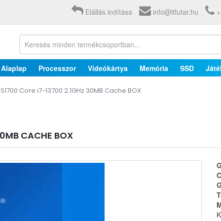
Elállás indítása
info@itfutar.hu
+
Alaplap
Processzor
Videókártya
Memória
SSD
Játé
 S1700 Core i7-13700 2.1GHz 30MB Cache BOX
 30MB CACHE BOX
G
C
G
T
M
K