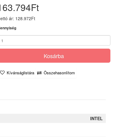
163.794Ft
ettó ár: 128.972Ft
ennyiség
Kosárba
Kívánságlistára
Összehasonlítom
INTEL