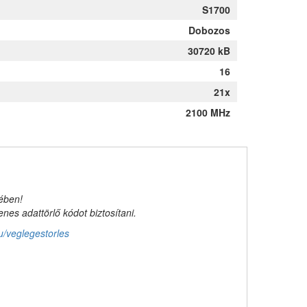
S1700
Dobozos
30720 kB
16
21x
2100 MHz
kében!
es adattörlő kódot biztosítani.
u/veglegestorles