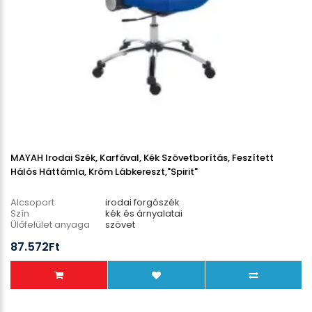
MAYAH Irodai Szék, Karfával, Kék Szövetborítás, Feszített
Hálós Háttámla, Króm Lábkereszt,"Spirit"
Alcsoport
irodai forgószék
Szín
kék és árnyalatai
Ülőfelület anyaga
szövet
Lábcsillag anyaga
fém
87.572Ft
Teherbírás
130 kg