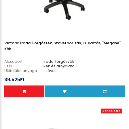
Victoria Irodai Forgószék, Szövetborítás, LX Karfás, "Megane",
Kék
Alcsoport
irodai forgószék
Szín
kék és árnyalatai
Ülőfelület anyaga
szövet
Lábcsillag anyaga
műanyag
39.525Ft
Teherbírás
110 kg
Rendelésre