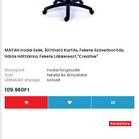
MAYAH Irodai Szék, Állítható Karfás, Fekete Szövetborítás,
Hálós Háttámla, Fekete Lábkereszt,"Creative"
Alcsoport
irodai forgószék
Szín
fekete és árnyalatai
Ülőfelület anyaga
szövet
Lábcsillag anyaga
műanyag
109.960Ft
Teherbírás
130 kg
Rendelésre