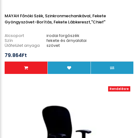
MAYAH Főnöki Szék, Szinkronmechanikával, Fekete
Gyöngyszövet-Borítás, Fekete Lábkereszt,"Chief"
Alcsoport
irodai forgószék
Szín
fekete és árnyalatai
Ülőfelület anyaga
szövet
Lábcsillag anyaga
műanyag
79.864Ft
Teherbírás
135 kg
Rendelésre