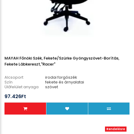
MAYAH Főnöki Szék, Fekete/szürke Gyöngyszövet-Borítás,
Fekete Lábkereszt,"Racer"
Alcsoport
irodai forgószék
Szín
fekete és árnyalatai
Ülőfelület anyaga
szövet
Lábcsillag anyaga
műanyag
97.426Ft
Teherbírás
130 kg
Rendelésre