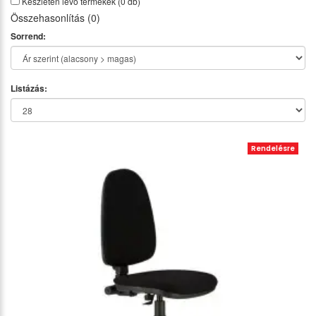
Készleten lévő termékek
(0 db)
Összehasonlítás (0)
Sorrend:
Listázás:
Rendelésre