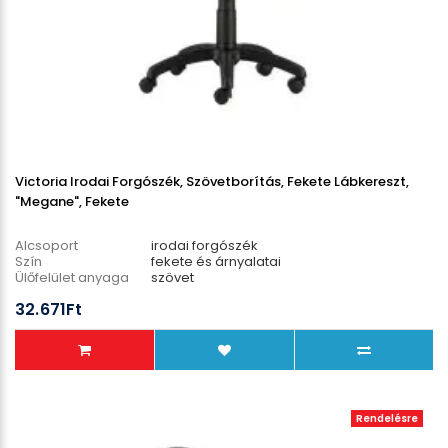
Victoria Irodai Forgószék, Szövetborítás, Fekete Lábkereszt,
"Megane", Fekete
Alcsoport
irodai forgószék
Szín
fekete és árnyalatai
Ülőfelület anyaga
szövet
Lábcsillag anyaga
műanyag
32.671Ft
Teherbírás
110 kg
Rendelésre