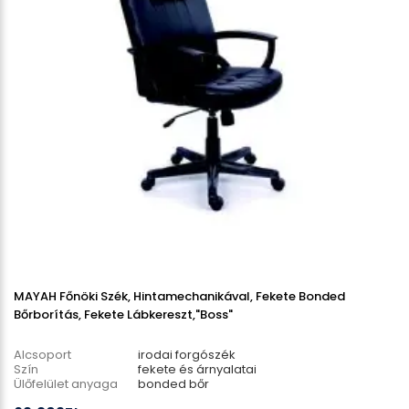
MAYAH Főnöki Szék, Hintamechanikával, Fekete Bonded
Bőrborítás, Fekete Lábkereszt,"Boss"
Alcsoport
irodai forgószék
Szín
fekete és árnyalatai
Ülőfelület anyaga
bonded bőr
Lábcsillag anyaga
műanyag