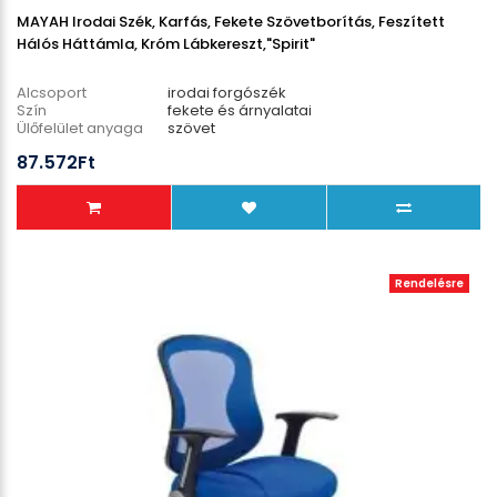
MAYAH Irodai Szék, Karfás, Fekete Szövetborítás, Feszített
Hálós Háttámla, Króm Lábkereszt,"Spirit"
Alcsoport
irodai forgószék
Szín
fekete és árnyalatai
Ülőfelület anyaga
szövet
Lábcsillag anyaga
fém
87.572Ft
Teherbírás
130 kg
Rendelésre