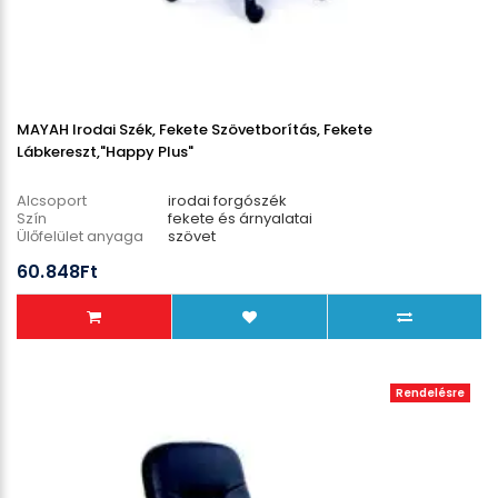
MAYAH Irodai Szék, Fekete Szövetborítás, Fekete
Lábkereszt,"Happy Plus"
Alcsoport
irodai forgószék
Szín
fekete és árnyalatai
Ülőfelület anyaga
szövet
Lábcsillag anyaga
műanyag
60.848Ft
Teherbírás
110 kg
Rendelésre