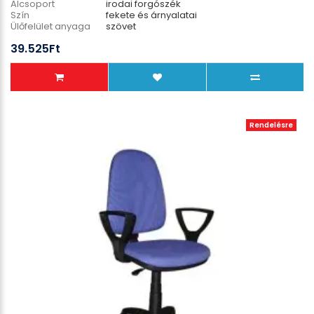
Alcsoport
irodai forgószék
Szín
fekete és árnyalatai
Ülőfelület anyaga
szövet
Lábcsillag anyaga
műanyag
39.525Ft
Teherbírás
110 kg
Rendelésre