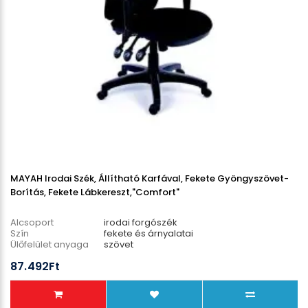
MAYAH Irodai Szék, Állítható Karfával, Fekete Gyöngyszövet-
Borítás, Fekete Lábkereszt,"Comfort"
Alcsoport
irodai forgószék
Szín
fekete és árnyalatai
Ülőfelület anyaga
szövet
Lábcsillag anyaga
műanyag
87.492Ft
Teherbírás
135 kg