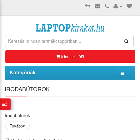
0 termék - 0Ft
Kategóriák
IRODABÚTOROK
Irodabútorok
Tovább
▾