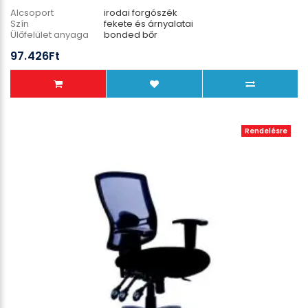
Alcsoport
irodai forgószék
Szín
fekete és árnyalatai
Ülőfelület anyaga
bonded bőr
Lábcsillag anyaga
műanyag
97.426Ft
Teherbírás
135 kg
Rendelésre