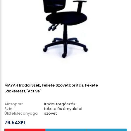
MAYAH Irodai Szék, Fekete Szövetborítás, Fekete
Lábkereszt,"Active"
Alcsoport
irodai forgószék
Szín
fekete és árnyalatai
Ülőfelület anyaga
szövet
Lábcsillag anyaga
műanyag
76.543Ft
Teherbírás
110 kg