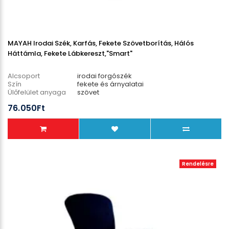
MAYAH Irodai Szék, Karfás, Fekete Szövetborítás, Hálós
Háttámla, Fekete Lábkereszt,"Smart"
Alcsoport
irodai forgószék
Szín
fekete és árnyalatai
Ülőfelület anyaga
szövet
Lábcsillag anyaga
műanyag
76.050Ft
Teherbírás
110 kg
Rendelésre