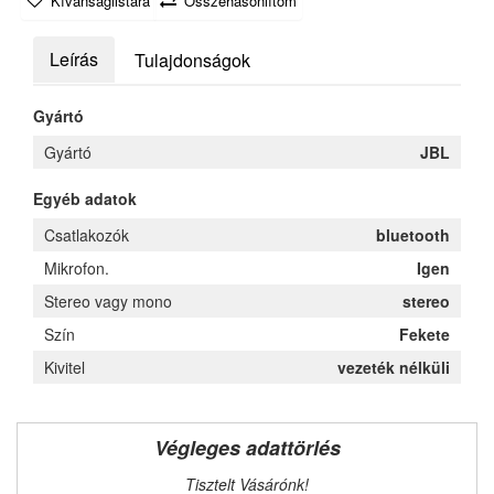
Kívánságlistára
Összehasonlítom
Leírás
Tulajdonságok
Gyártó
Gyártó
JBL
Egyéb adatok
Csatlakozók
bluetooth
Mikrofon.
Igen
Stereo vagy mono
stereo
Szín
Fekete
Kivitel
vezeték nélküli
Végleges adattörlés
Tisztelt Vásárónk!