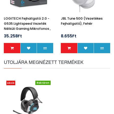
LOGITECH Fejhallgató 2.0 -
JBL Tune 500 (Vezetékes
G535 Lightspeed Vezeték
Fejhallgató), Fehér
Nélküli Gaming Mikrofonos ,
Fekete-Mintás
35.258Ft
8.655Ft
UTOLJÁRA MEGNÉZETT TERMÉKEK
Raktáron
Akció