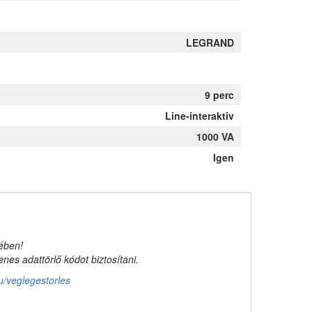
LEGRAND
9 perc
Line-interaktiv
1000 VA
Igen
kében!
es adattörlő kódot biztosítani.
u/veglegestorles