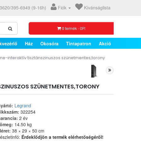
3620/395-6949 (9-16h)
Fiók
Kívánságlista
0 termék - 0Ft
kvezérlő
Ház
Okosóra
Tintapatron
Akció
ne-interaktív tisztánszinuszos szünetmentes,torony
ÁNSZINUSZOS SZÜNETMENTES,TORONY
yártó:
Legrand
ikkszám:
322254
arancia:
2 év
ömeg:
14.50 kg
éret:
38 × 29 × 50 cm
észletinfó:
Érdeklődjön a termék elérhetőségéről!