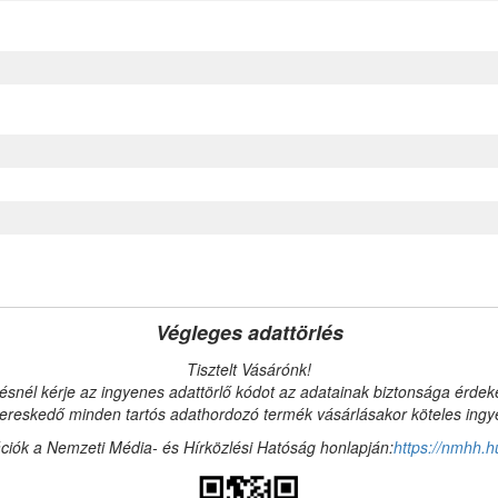
Végleges adattörlés
Tisztelt Vásárónk!
ésnél kérje az ingyenes adattörlő kódot az adatainak biztonsága érde
reskedő minden tartós adathordozó termék vásárlásakor köteles ingyen
ciók a Nemzeti Média- és Hírközlési Hatóság honlapján:
https://nmhh.h