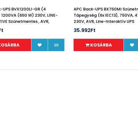
-UPS BVX1200LI-GR (4
APC Back-UPS BX750MI Szünet
1200VA (650 W) 230V, LINE-
Tápegység (6x IEC13), 750VA, 
IVE Szünetmentes , AVR,
230V, AVR, Line-Interaktív UPS
Ft
35.992Ft
KOSÁRBA
KOSÁRBA