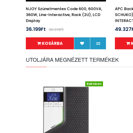
NJOY Szünetmentes Code 600, 600VA,
APC Back
360W, Line-Interactive, Rack (2U), LCD
SCHUKO) 
Display
INTERACT
Torony
36.199Ft
49.327
38.019Ft
KOSÁRBA
UTOLJÁRA MEGNÉZETT TERMÉKEK
Raktáron