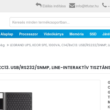
Elállás indítása
info@itfutar.hu
+
Alaplap
Processzor
Videókártya
Memória
SSD
Játé
ség
LEGRAND UPS, KEOR SPE, 1000VA, C14/8xC13. USB/RS232/SNMP, Li
8XC13. USB/RS232/SNMP, LINE-INTERAKTÍV TISZT
G
C
G
T
M
K