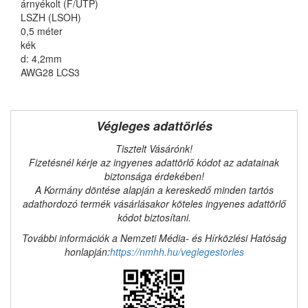
árnyékolt (F/UTP)
LSZH (LSOH)
0,5 méter
kék
d: 4,2mm
AWG28 LCS3
Végleges adattörlés
Tisztelt Vásárónk!
Fizetésnél kérje az ingyenes adattörlő kódot az adatainak
biztonsága érdekében!
A Kormány döntése alapján a kereskedő minden tartós
adathordozó termék vásárlásakor köteles ingyenes adattörlő
kódot biztosítani.
További információk a Nemzeti Média- és Hírközlési Hatóság
honlapján:
https://nmhh.hu/veglegestorles