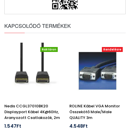
KAPCSOLÓDÓ TERMÉKEK
Raktáron
Rendelésre
Nedis CCGL37010BK20
ROLINE Kábel VGA Monitor
Displayport Kábel 4K@60Hz,
Összekötő Male/Male
Aranyozott Csatlakozók, 2m
QUALITY 3m
1.547Ft
4.548Ft