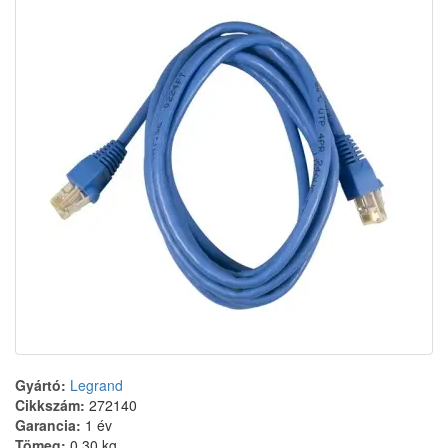
Gyártó:
Legrand
Cikkszám:
272140
Garancia:
1 év
Tömeg:
0.30 kg