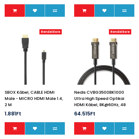
Rendelésre
Rendelésre
SBOX Kábel, CABLE HDMI
Nedis CVBG3500BK1000
Male - MICRO HDMI Male 1.4,
Ultra High Speed Optikai
2 M
HDMI Kábel, 8K@60Hz, 48
Gbps, 100m
1.881Ft
64.515Ft