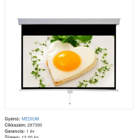
Gyártó:
MEDIUM
Cikkszám:
287390
Garancia:
1 év
Tömeg:
12.00 kg