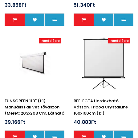
Cm, Felület: Matt Fehér)
33.858Ft
51.340Ft
Rendelésre
Rendelésre
FUNSCREEN 110" (1:1)
REFLECTA Hordozható
Manuális Fali Vetítővászon
Vászon, Tripod CrystalLine
(Méret: 203x203 Cm, Látható
160x160cm (1:1)
Méret: 197x197 Cm)
39.166Ft
40.883Ft