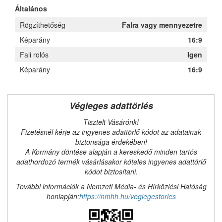
Általános
Rögzíthetőség
Falra vagy mennyezetre
Képarány
16:9
Fali rolós
Igen
Képarány
16:9
Végleges adattörlés
Tisztelt Vásárónk!
Fizetésnél kérje az ingyenes adattörlő kódot az adatainak
biztonsága érdekében!
A Kormány döntése alapján a kereskedő minden tartós
adathordozó termék vásárlásakor köteles ingyenes adattörlő
kódot biztosítani.
További információk a Nemzeti Média- és Hírközlési Hatóság
honlapján:
https://nmhh.hu/veglegestorles