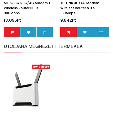
MERCUSYS 3G/4G Modem +
TP-LINK 3G/4G Modem +
Wireless Router N-Es
Wireless Router N-Es
300Mbps
150Mbps
1xWAN/LAN(100Mbps)
1xWAN/LAN(100Mbps) +
13.095Ft
9.642Ft
+1xLAN(100Mpbs), MB110-4G
1xUSB, TL-MR3020
UTOLJÁRA MEGNÉZETT TERMÉKEK
Rendelésre