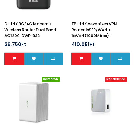
D-LINK 3G/4G Modem +
TP-LINK Vezetékes VPN
Wireless Router Dual Band
Router 1xSFP/WAN +
AC1200, DWR-933
1xWAN(1000Mbps) +
4xLAN(1000Mbps) + 1xUSB
26.750Ft
410.051Ft
Omada Pro, G36
Raktáron
Rendelésre