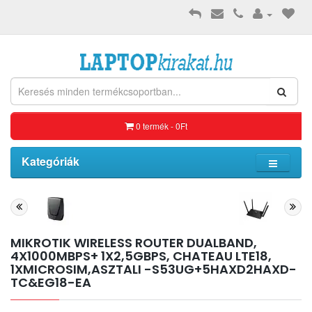
0 termék - 0Ft
Kategóriák
MIKROTIK WIRELESS ROUTER DUALBAND,
4X1000MBPS+ 1X2,5GBPS, CHATEAU LTE18,
1XMICROSIM,ASZTALI -S53UG+5HAXD2HAXD-
TC&EG18-EA