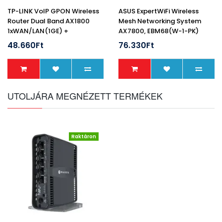
TP-LINK VoIP GPON Wireless
ASUS ExpertWiFi Wireless
Router Dual Band AX1800
Mesh Networking System
1xWAN/LAN(1GE) +
AX7800, EBM68(W-1-PK)
3xLAN(1GE) + 1xFXS + 1xUSB,
48.660Ft
76.330Ft
XX230v (Szolgáltatói)
UTOLJÁRA MEGNÉZETT TERMÉKEK
Raktáron