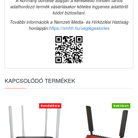
A Kormány döntése alapján a kereskedő minden tartós
adathordozó termék vásárlásakor köteles ingyenes adattörlő
kódot biztosítani.
További információk a Nemzeti Média- és Hírközlési Hatóság
honlapján:
https://nmhh.hu/veglegestorles
KAPCSOLÓDÓ TERMÉKEK
Rendelésre
Raktáron