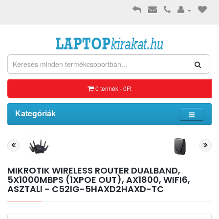
0 termék - 0Ft
Kategóriák
MIKROTIK WIRELESS ROUTER DUALBAND,
5X1000MBPS (1XPOE OUT), AX1800, WIFI6,
ASZTALI - C52IG-5HAXD2HAXD-TC