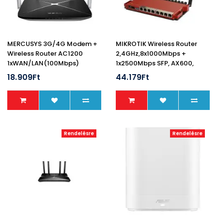
MERCUSYS 3G/4G Modem +
MIKROTIK Wireless Router
Wireless Router AC1200
2,4GHz,8x1000Mbps +
1xWAN/LAN(100Mbps)
1x2500Mbps SFP, AX600,
+3xLAN(100Mpbs), MB135-
Menedzselhető, Asztali -
18.909Ft
44.179Ft
4G
L009UIGS-2HAXD-IN
Rendelésre
Rendelésre