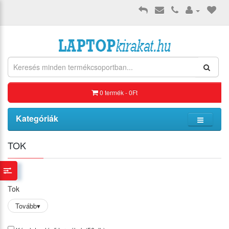
0 termék - 0Ft
Kategóriák
TOK
Tok
Tovább
▾