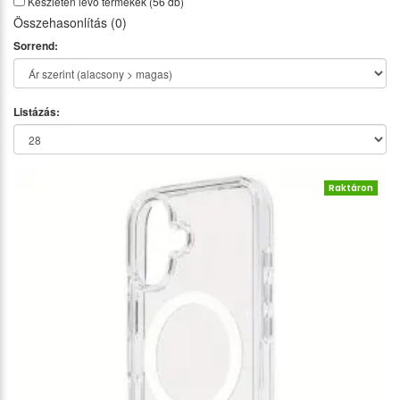
Készleten lévő termékek
(56 db)
Összehasonlítás (0)
Sorrend:
Listázás:
Raktáron