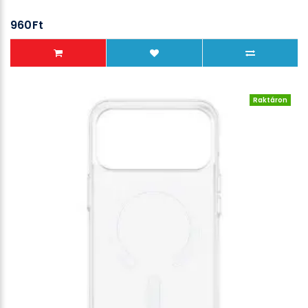
960Ft
Raktáron