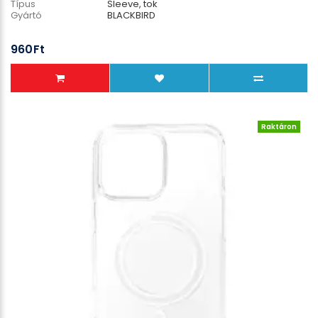
Típus
Sleeve, tok
Gyártó
BLACKBIRD
960Ft
Raktáron