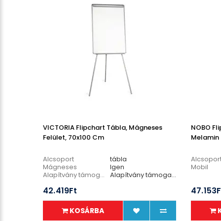
VICTORIA Flipchart Tábla, Mágneses
NOBO Fli
Felület, 70x100 Cm
Melamin F
Alcsoport
tábla
Alcsopor
Mágneses
Igen
Mobil
Alapítvány támogatás
Alapítvány támogatás 50 Ft
Segédkarok száma
nincs
42.419Ft
47.153F
KOSÁRBA