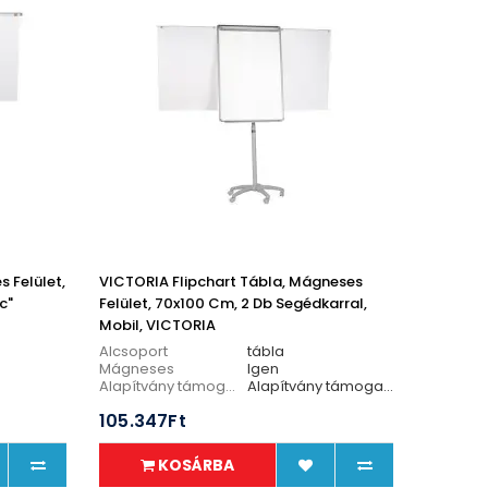
 Felület,
VICTORIA Flipchart Tábla, Mágneses
c"
Felület, 70x100 Cm, 2 Db Segédkarral,
Mobil, VICTORIA
Alcsoport
tábla
Mágneses
Igen
Alapítvány támogatás
Alapítvány támogatás 50 Ft
Mobil
Igen
105.347Ft
Segédkarok száma
2
KOSÁRBA