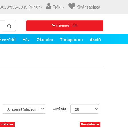
3620/395-6949 (9-16h)
Fiók
Kívánságlista
0 termék - 0Ft
kvezérlő
Ház
Okosóra
Tintapatron
Akció
Listázás:
ndelésre
Rendelésre