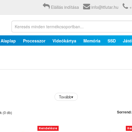
Elállás indítása
info@itfutar.hu
+
Alaplap
Processzor
Videókártya
Memória
SSD
Játé
Tovább
▾
Sorrend:
ek
(0 db)
Rendelésre
Re