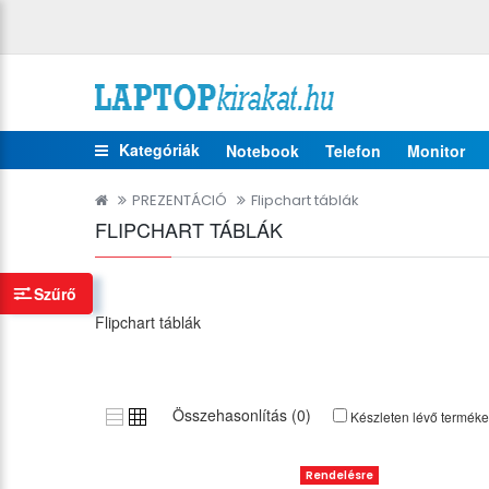
Kategóriák
Notebook
Telefon
Monitor
PREZENTÁCIÓ
Flipchart táblák
FLIPCHART TÁBLÁK
Szűrő
Flipchart táblák
Összehasonlítás (0)
Készleten lévő termék
Rendelésre