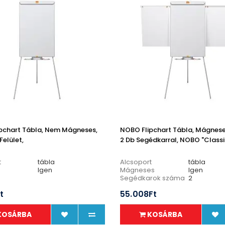
pchart Tábla, Nem Mágneses,
NOBO Flipchart Tábla, Mágneses
elület,
2 Db Segédkarral, NOBO "Classi
t
tábla
Alcsoport
tábla
Igen
Mágneses
Igen
Segédkarok száma
2
t
55.008Ft
KOSÁRBA
KOSÁRBA