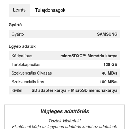
Leírás
Tulajdonságok
Gyártó
Gyártó
SAMSUNG
Egyéb adatok
Kártyatípus
microSDXC™ Memória kártya
Tárolókapacitás
128 GB
Szekvenciális Olvasás
40 MB/s
Szekvenciális Írás
100 MB/s
Kivitel
SD adapter kártya + MicroSD memóriakártya
Végleges adattörlés
Tisztelt Vásárónk!
Fizetésnél kérje az ingyenes adattörlő kódot az adatainak