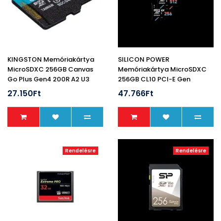
KINGSTON Memóriakártya
SILICON POWER
MicroSDXC 256GB Canvas
Memóriakártya MicroSDXC
Go Plus Gen4 200R A2 U3
256GB CL10 PCI-E Gen
V30 Adapter Nélkül
3x1/UHS-I U3 V30 A1, Hypera
27.150Ft
47.766Ft
Rendelésre
Rendelésre