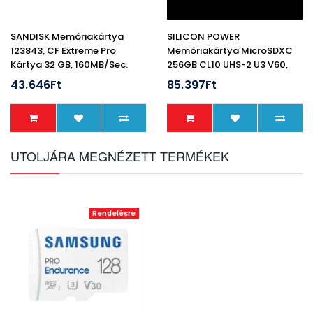
SANDISK Memóriakártya
SILICON POWER
123843, CF Extreme Pro
Memóriakártya MicroSDXC
Kártya 32 GB, 160MB/sec.
256GB CL10 UHS-2 U3 V60,
Superior Pro 4K
43.646Ft
85.397Ft
UTOLJÁRA MEGNÉZETT TERMÉKEK
Rendelésre