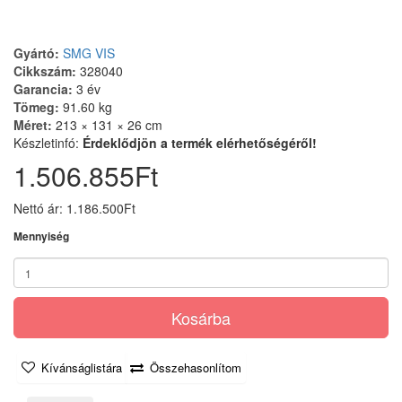
Gyártó:
SMG VIS
Cikkszám:
328040
Garancia:
3 év
Tömeg:
91.60 kg
Méret:
213 × 131 × 26 cm
Készletinfó:
Érdeklődjön a termék elérhetőségéről!
1.506.855Ft
Nettó ár: 1.186.500Ft
Mennyiség
Kosárba
Kívánságlistára
Összehasonlítom