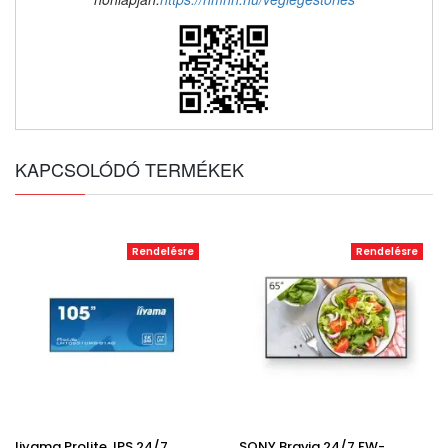
KAPCSOLÓDÓ TERMÉKEK
Rendelésre
Rendelésre
Iiyama Prolite, IPS 24/7,
SONY Bravia 24/7 FW-