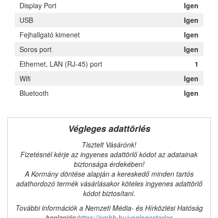
Display Port
Igen
USB
Igen
Fejhallgató kimenet
Igen
Soros port
Igen
Ethernet, LAN (RJ-45) port
1
Wifi
Igen
Bluetooth
Igen
Végleges adattörlés
Tisztelt Vásárónk!
Fizetésnél kérje az ingyenes adattörlő kódot az adatainak
biztonsága érdekében!
A Kormány döntése alapján a kereskedő minden tartós
adathordozó termék vásárlásakor köteles ingyenes adattörlő
kódot biztosítani.
További információk a Nemzeti Média- és Hírközlési Hatóság
honlapján:
https://nmhh.hu/veglegestorles