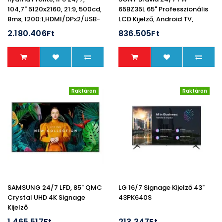
104,7" 5120x2160, 21:9, 500cd,
65BZ35L 65" Professzionális
8ms, 1200:1,HDMI/DPx2/USB-
LCD Kijelző, Android TV,
C/USBx4/RJ45, LH10551UWS-
3840x2160, 16:9, 550 Cd/m2,
2.180.406Ft
836.505Ft
B1AG
4xHDMI/2xUSB/WIFI
Raktáron
Raktáron
SAMSUNG 24/7 LFD, 85" QMC
LG 16/7 Signage Kijelző 43"
Crystal UHD 4K Signage
43PK640S
Kijelző
1.465.517Ft
213.347Ft