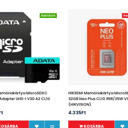
Raktáron
Re
emóriakártya MicroSDXC
HIKSEMI Memóriakártya Micro
Adapter UHS-I V30 A2 CL10
32GB Neo Plus CL10 95R/25W V
(HIKVISION)
Ft
4.335Ft
KOSÁRBA
KOSÁRBA