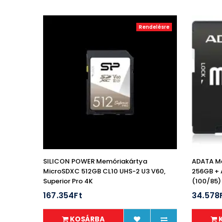
Rendelésre
SILICON POWER Memóriakártya
ADATA M
MicroSDXC 512GB CL10 UHS-2 U3 V60,
256GB + 
Superior Pro 4K
(100/85)
167.354Ft
34.578
KOSÁRBA