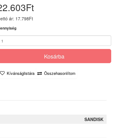
22.603Ft
ettó ár: 17.798Ft
ennyiség
Kosárba
Kívánságlistára
Összehasonlítom
SANDISK