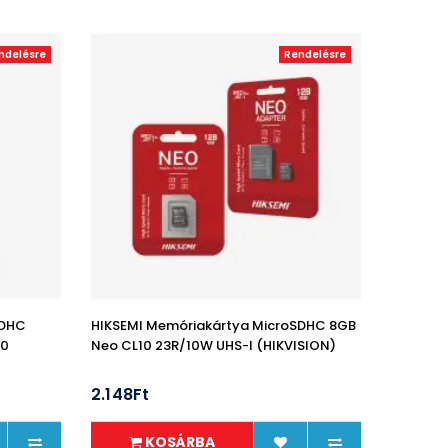
ndelésre
Rendelésre
SDHC
HIKSEMI Memóriakártya MicroSDHC 8GB
10
Neo CL10 23R/10W UHS-I (HIKVISION)
2.148Ft
KOSÁRBA