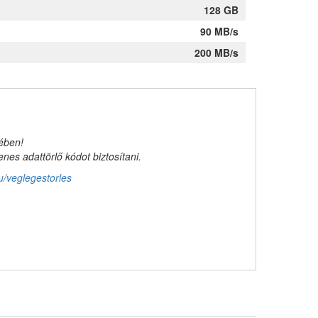
128 GB
90 MB/s
200 MB/s
kében!
es adattörlő kódot biztosítani.
u/veglegestorles