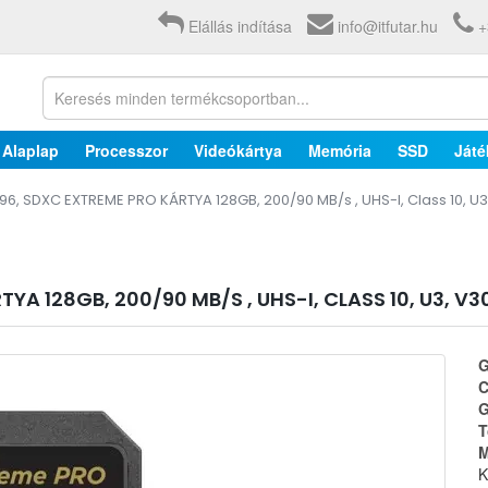
Elállás indítása
info@itfutar.hu
+
Alaplap
Processzor
Videókártya
Memória
SSD
Játé
96, SDXC EXTREME PRO KÁRTYA 128GB, 200/90 MB/s , UHS-I, Class 10, U3
YA 128GB, 200/90 MB/S , UHS-I, CLASS 10, U3, V3
G
C
G
T
M
K