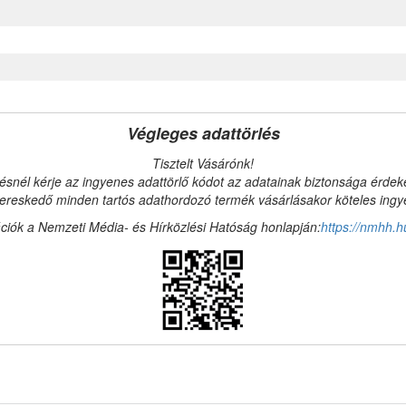
Végleges adattörlés
Tisztelt Vásárónk!
ésnél kérje az ingyenes adattörlő kódot az adatainak biztonsága érde
reskedő minden tartós adathordozó termék vásárlásakor köteles ingyen
ciók a Nemzeti Média- és Hírközlési Hatóság honlapján:
https://nmhh.h