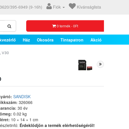
3620/395-6949 (9-16h)
Fiók
Kívánságlista
0 termék - 0Ft
kvezérlő
Ház
Okosóra
Tintapatron
Akció
, V30
0
yártó:
SANDISK
ikkszám:
326066
arancia:
30 év
ömeg:
0.02 kg
éret:
10 × 14 × 1 cm
észletinfó:
Érdeklődjön a termék elérhetőségéről!