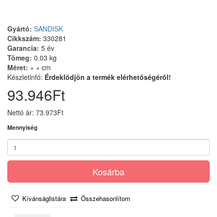
Gyártó:
SANDISK
Cikkszám:
330281
Garancia:
5 év
Tömeg:
0.03 kg
Méret:
× × cm
Készletinfó:
Érdeklődjön a termék elérhetőségéről!
93.946Ft
Nettó ár: 73.973Ft
Mennyiség
Kosárba
Kívánságlistára
Összehasonlítom