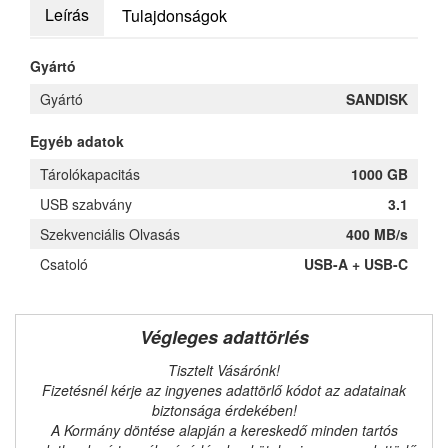
Leírás
Tulajdonságok
Gyártó
Gyártó
SANDISK
Egyéb adatok
Tárolókapacitás
1000 GB
USB szabvány
3.1
Szekvenciális Olvasás
400 MB/s
Csatoló
USB-A + USB-C
Végleges adattörlés
Tisztelt Vásárónk!
Fizetésnél kérje az ingyenes adattörlő kódot az adatainak
biztonsága érdekében!
A Kormány döntése alapján a kereskedő minden tartós