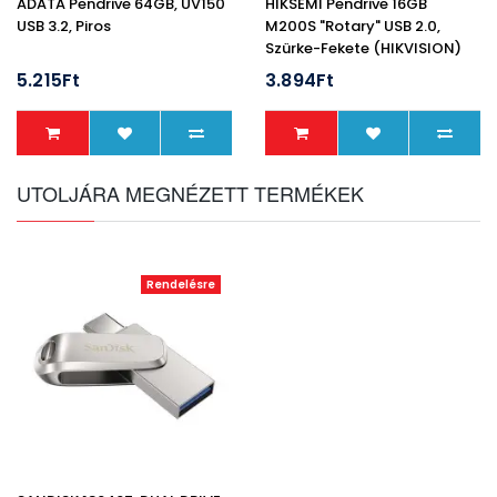
ADATA Pendrive 64GB, UV150
HIKSEMI Pendrive 16GB
USB 3.2, Piros
M200S "Rotary" USB 2.0,
Szürke-Fekete (HIKVISION)
5.215Ft
3.894Ft
UTOLJÁRA MEGNÉZETT TERMÉKEK
Rendelésre