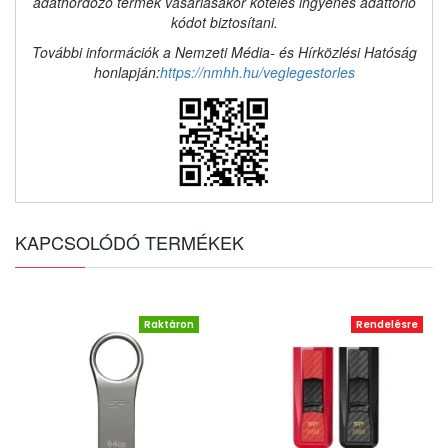
adathordozó termék vásárlásakor köteles ingyenes adattörlő
kódot biztosítani.
További információk a Nemzeti Média- és Hírközlési Hatóság
honlapján:
https://nmhh.hu/veglegestorles
KAPCSOLÓDÓ TERMÉKEK
Raktáron
Rendelésre