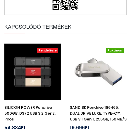
KAPCSOLÓDÓ TERMÉKEK
Rendelésre
Raktáron
SILICON POWER Pendrive
SANDISK Pendrive 186465,
500GB, DS72 USB 3.2 Gen2,
DUAL DRIVE LUXE, TYPE-C™,
Piros
USB 3.1 Gen 1, 256GB, 150MB/S
54.834Ft
19.696Ft