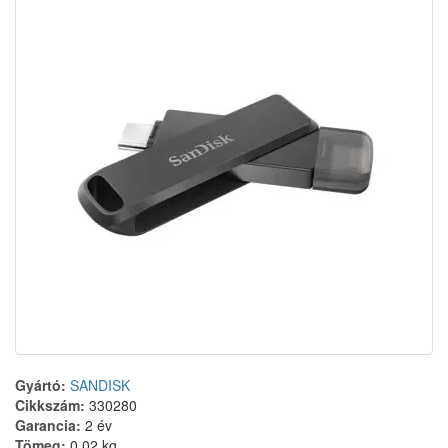
Gyártó:
SANDISK
Cikkszám:
330280
Garancia:
2 év
Tömeg:
0.02 kg