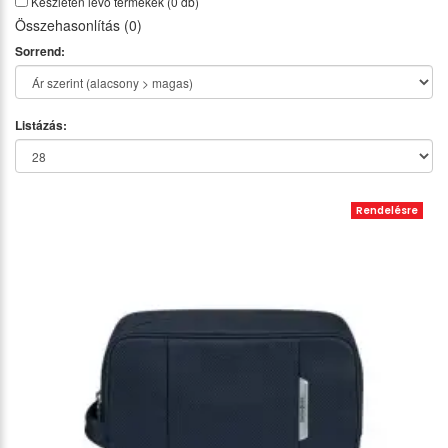
Készleten lévő termékek
(0 db)
Összehasonlítás (0)
Sorrend:
Listázás:
Rendelésre