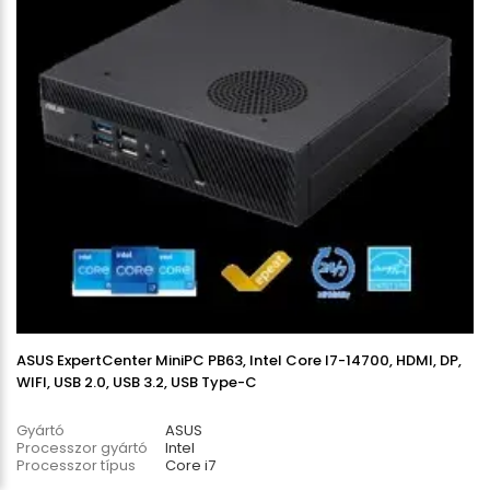
ASUS ExpertCenter MiniPC PB63, Intel Core I7-14700, HDMI, DP,
WIFI, USB 2.0, USB 3.2, USB Type-C
Gyártó
ASUS
Processzor gyártó
Intel
Processzor típus
Core i7
Processzor modell
14700