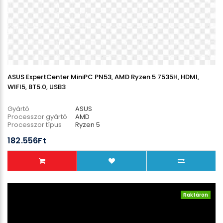
ASUS ExpertCenter MiniPC PN53, AMD Ryzen 5 7535H, HDMI,
WIFI5, BT5.0, USB3
Gyártó
ASUS
Processzor gyártó
AMD
Processzor típus
Ryzen 5
Processzor modell
7535HS
182.556Ft
Raktáron