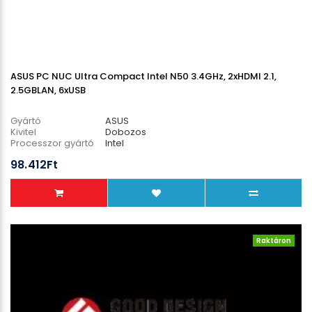
ASUS PC NUC Ultra Compact Intel N50 3.4GHz, 2xHDMI 2.1,
2.5GBLAN, 6xUSB
Gyártó
ASUS
Kivitel
Dobozos
Processzor gyártó
Intel
Processzor típus
N Series
98.412Ft
Operációs rendszer
Nincs
Raktáron