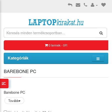
0 termék - 0Ft
Kategóriák
BAREBONE PC
Barebone PC
Tovább
▾