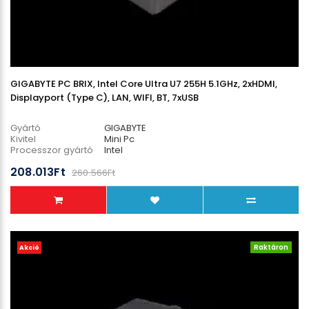
GIGABYTE PC BRIX, Intel Core Ultra U7 255H 5.1GHz, 2xHDMI,
Displayport (Type C), LAN, WIFI, BT, 7xUSB
Gyártó
GIGABYTE
Kivitel
Mini Pc
Processzor gyártó
Intel
Processzor típus
Core Ultra 7
208.013Ft
SSD méret
0 GB
260.566Ft
Raktáron
Akció