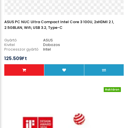
ASUS PC NUC Ultra Compact Intel Core 3 100U, 2xHDMI 2.1,
2.5GBLAN, Wifi, USB 3.2, Type-C
Gyártó
ASUS
Kivitel
Dobozos
Processzor gyártó
Intel
Processzor típus
Core™ m3
125.509Ft
Memória órajel
5600 MHz
Raktáron