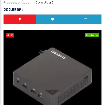
Processzor típus
Core Ultra 5
Processzor modell
235
202.559Ft
Háttértár típus
NA
Raktáron
Akció