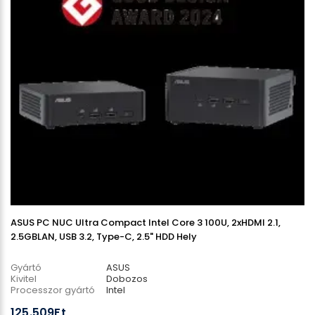
ASUS PC NUC Ultra Compact Intel Core 3 100U, 2xHDMI 2.1,
2.5GBLAN, USB 3.2, Type-C, 2.5" HDD Hely
Gyártó
ASUS
Kivitel
Dobozos
Processzor gyártó
Intel
Processzor típus
Core™ m3
125.509Ft
Memória órajel
5600 MHz