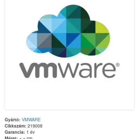
Gyártó:
VMWARE
Cikkszám:
219008
Garancia:
1 év
Méret:
× × cm