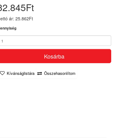
32.845Ft
ettó ár: 25.862Ft
ennyiség
Kosárba
Kívánságlistára
Összehasonlítom