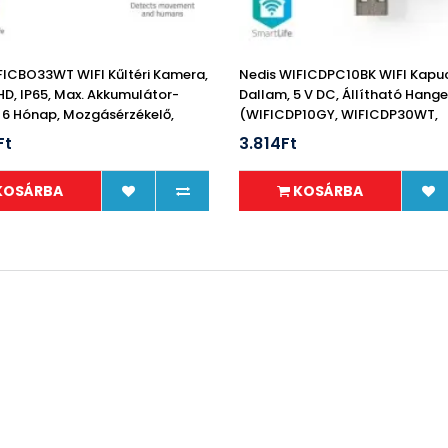
FICBO33WT WIFI Kűltéri Kamera,
Nedis WIFICDPC10BK WIFI Kapu
HD, IP65, Max. Akkumulátor-
Dallam, 5 V DC, Állítható Hange
 6 Hónap, Mozgásérzékelő,
(WIFICDP10GY, WIFICDP30WT,
WIFICDP40CWT)
Ft
3.814Ft
KOSÁRBA
KOSÁRBA