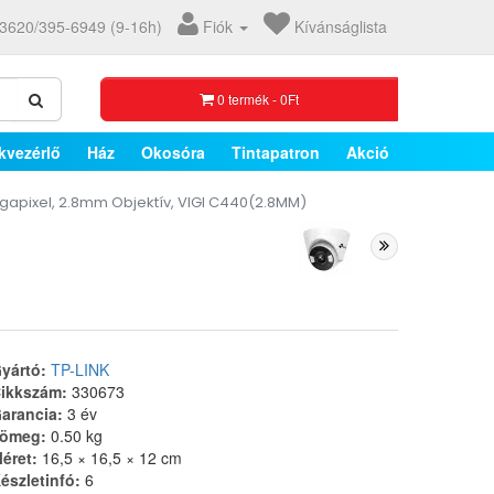
3620/395-6949 (9-16h)
Fiók
Kívánságlista
0 termék - 0Ft
kvezérlő
Ház
Okosóra
Tintapatron
Akció
Megapixel, 2.8mm Objektív, VIGI C440(2.8MM)
yártó:
TP-LINK
ikkszám:
330673
arancia:
3 év
ömeg:
0.50 kg
éret:
16,5 × 16,5 × 12 cm
észletinfó:
6