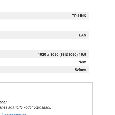
TP-LINK
LAN
1920 x 1080 (FHD1080) 16:9
Nem
Színes
kében!
es adattörlő kódot biztosítani.
u/veglegestorles