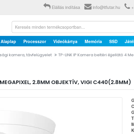
Elállás indítása
info@itfutar.hu
+
Alaplap
Processzor
Videókártya
Memória
SSD
Játé
sági kamera, távfelügyelet
TP-LINK IP Kamera beltéri éjjellátó 4 
4 MEGAPIXEL, 2.8MM OBJEKTÍV, VIGI C440(2.8MM)
G
C
G
T
M
K