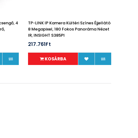
csengő, 4
TP-LINK IP Kamera Kültéri Színes Éjjellátó
rő,
8 Megapixel, 180 Fokos Panoráma Nézet
IR, INSIGHT S385PI
217.761Ft
KOSÁRBA