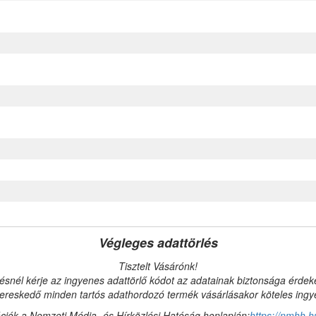
Végleges adattörlés
Tisztelt Vásárónk!
ésnél kérje az ingyenes adattörlő kódot az adatainak biztonsága érde
reskedő minden tartós adathordozó termék vásárlásakor köteles ingyen
ciók a Nemzeti Média- és Hírközlési Hatóság honlapján:
https://nmhh.h