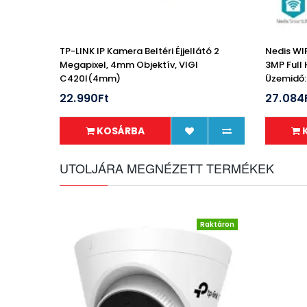
TP-LINK IP Kamera Beltéri Éjjellátó 2
Nedis WI
Megapixel, 4mm Objektív, VIGI
3MP Full 
C420I(4mm)
Üzemidő:
Éjjellátó
22.990Ft
27.084
KOSÁRBA
UTOLJÁRA MEGNÉZETT TERMÉKEK
Raktáron