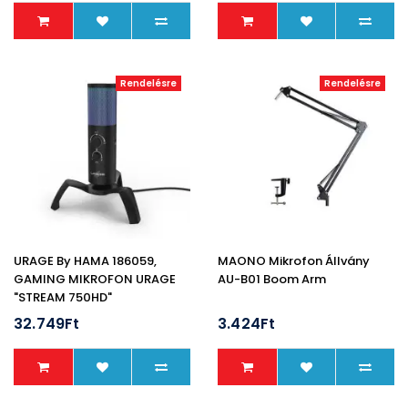
Rendelésre
Rendelésre
URAGE By HAMA 186059,
MAONO Mikrofon Állvány
GAMING MIKROFON URAGE
AU-B01 Boom Arm
"STREAM 750HD"
ILLUMINATED, ÁLLVÁNNYAL
32.749Ft
3.424Ft