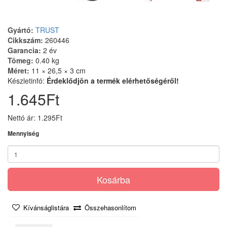
Gyártó:
TRUST
Cikkszám:
260446
Garancia:
2 év
Tömeg:
0.40 kg
Méret:
11 × 26,5 × 3 cm
Készletinfó:
Érdeklődjön a termék elérhetőségéről!
1.645Ft
Nettó ár: 1.295Ft
Mennyiség
Kosárba
Kívánságlistára
Összehasonlítom