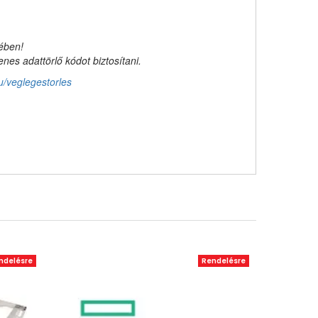
kében!
es adattörlő kódot biztosítani.
u/veglegestorles
ndelésre
Rendelésre