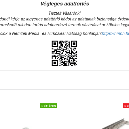
Végleges adattörlés
Tisztelt Vásárónk!
ésnél kérje az ingyenes adattörlő kódot az adatainak biztonsága érde
reskedő minden tartós adathordozó termék vásárlásakor köteles ingyen
ciók a Nemzeti Média- és Hírközlési Hatóság honlapján:
https://nmhh.h
Raktáron
Re