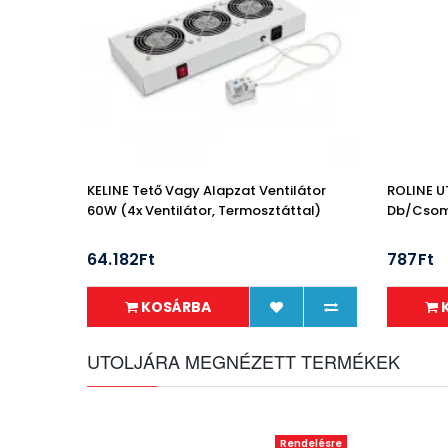
KELINE Tető Vagy Alapzat Ventilátor
ROLINE U
60W (4x Ventilátor, Termosztáttal)
Db/cso
64.182Ft
787Ft
KOSÁRBA
UTOLJÁRA MEGNÉZETT TERMÉKEK
Rendelésre