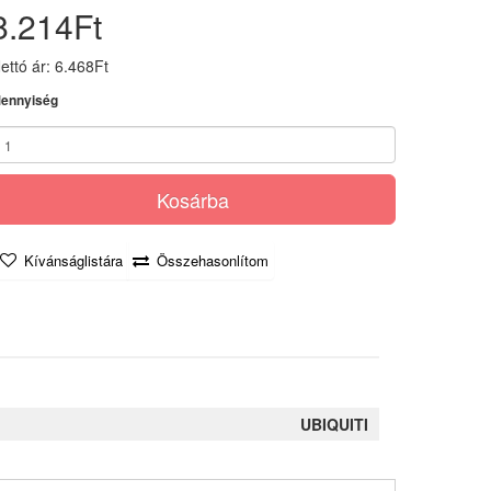
8.214Ft
ettó ár: 6.468Ft
ennyiség
Kosárba
Kívánságlistára
Összehasonlítom
UBIQUITI