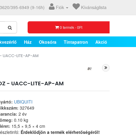
3620/395-6949 (9-16h)
Fiók
Kívánságlista
0 termék - 0Ft
kvezérlő
Ház
Okosóra
Tintapatron
Akció
z - UACC-LITE-AP-AM
OZ - UACC-LITE-AP-AM
yártó:
UBIQUITI
ikkszám:
327649
arancia:
2 év
ömeg:
0.10 kg
éret:
15,5 × 9,5 × 4 cm
észletinfó:
Érdeklődjön a termék elérhetőségéről!