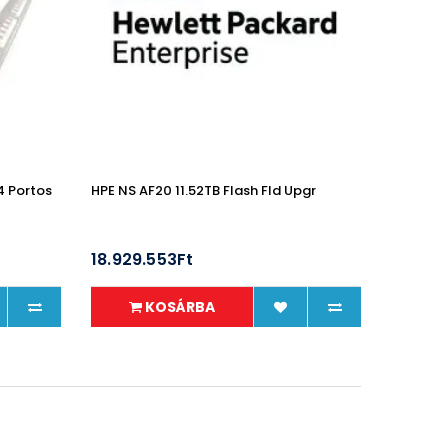
4 Portos
HPE NS AF20 11.52TB Flash Fld Upgr
18.929.553Ft
KOSÁRBA