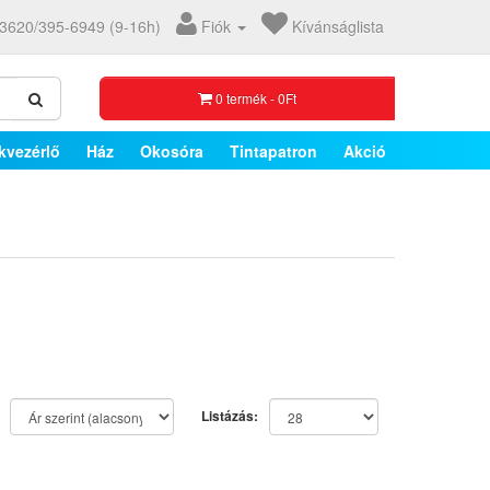
3620/395-6949 (9-16h)
Fiók
Kívánságlista
0 termék - 0Ft
kvezérlő
Ház
Okosóra
Tintapatron
Akció
Listázás: