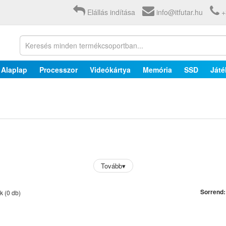
Elállás indítása
info@itfutar.hu
+
Alaplap
Processzor
Videókártya
Memória
SSD
Játé
Tovább
▾
Sorrend:
ek
(0 db)