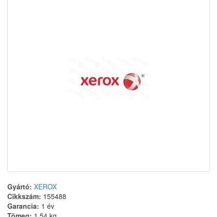
Gyártó:
XEROX
Cikkszám:
155488
Garancia:
1 év
Tömeg:
1.54 kg