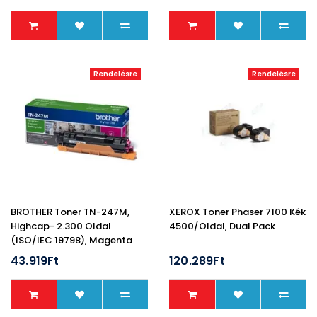
Rendelésre
Rendelésre
BROTHER Toner TN-247M,
XEROX Toner Phaser 7100 Kék
Highcap- 2.300 Oldal
4500/oldal, Dual Pack
(ISO/IEC 19798), Magenta
43.919Ft
120.289Ft