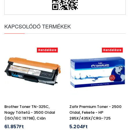
KAPCSOLÓDÓ TERMÉKEK
Rendelésre
Rendelésre
Brother Toner TN-325C,
Zafir Premium Toner - 2500
Nagy Töltetű - 3500 Oldal
Oldal, Fekete - HP
(ISO/IEC 19798), Cián
285X/435X/CRG-725
(CE285X)
61.857Ft
5.204Ft