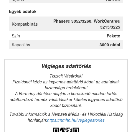
Egyéb adatok
Phaser® 3052/3260, WorkCentre®
Kompatibilitás
3215/3225
Szín
Fekete
Kapacitás
3000 oldal
Végleges adattörlés
Tisztelt Vásárónk!
Fizetésnél kérje az ingyenes adattörlő kódot az adatainak
biztonsága érdekében!
A Kormány döntése alapján a kereskedő minden tartós
adathordozó termék vásárlásakor köteles ingyenes adattörlő
kódot biztosítani.
További információk a Nemzeti Média- és Hírközlési Hatóság
honlapján:
https://nmhh.hu/veglegestorles