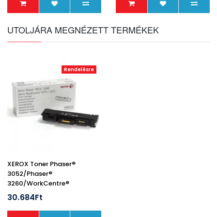
UTOLJÁRA MEGNÉZETT TERMÉKEK
Rendelésre
XEROX Toner Phaser®
3052/Phaser®
3260/WorkCentre®
3215/WorkCentre® 3225,
30.684Ft
Fekete, 3000 Oldal