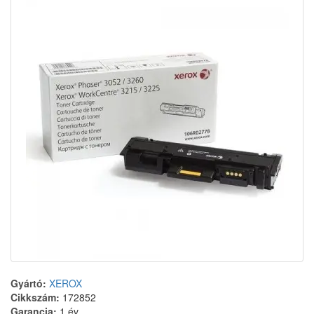
Gyártó:
XEROX
Cikkszám:
172852
Garancia:
1 év