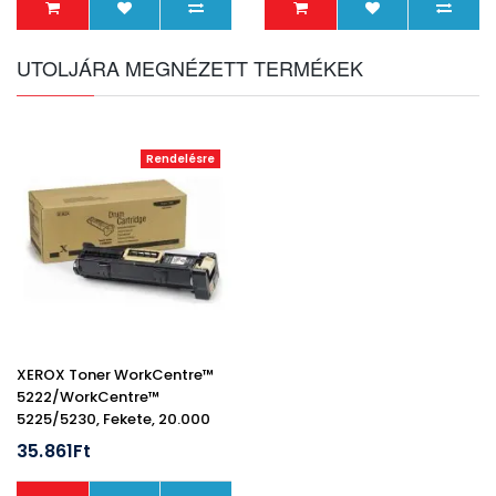
UTOLJÁRA MEGNÉZETT TERMÉKEK
Rendelésre
XEROX Toner WorkCentre™
5222/WorkCentre™
5225/5230, Fekete, 20.000
Oldal
35.861Ft