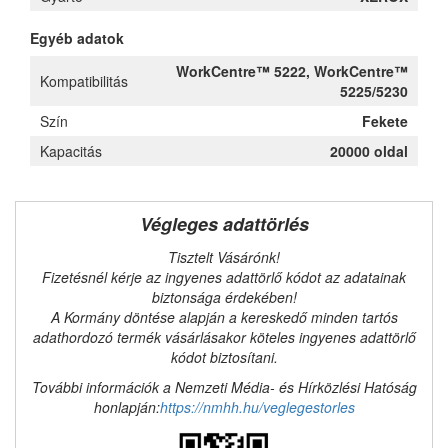
Egyéb adatok
WorkCentre™ 5222, WorkCentre™
Kompatibilitás
5225/5230
Szín
Fekete
Kapacitás
20000 oldal
Végleges adattörlés
Tisztelt Vásárónk!
Fizetésnél kérje az ingyenes adattörlő kódot az adatainak
biztonsága érdekében!
A Kormány döntése alapján a kereskedő minden tartós
adathordozó termék vásárlásakor köteles ingyenes adattörlő
kódot biztosítani.
További információk a Nemzeti Média- és Hírközlési Hatóság
honlapján:
https://nmhh.hu/veglegestorles