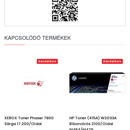
KAPCSOLÓDÓ TERMÉKEK
Rendelésre
Rendelésre
XEROX Toner Phaser 7800
HP Toner (415A) W2033A
Sárga 17.200/oldal
Bíborvörös 2100/oldal
M454/M479