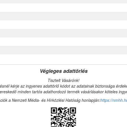
Végleges adattörlés
Tisztelt Vásárónk!
ésnél kérje az ingyenes adattörlő kódot az adatainak biztonsága érde
reskedő minden tartós adathordozó termék vásárlásakor köteles ingyen
ciók a Nemzeti Média- és Hírközlési Hatóság honlapján:
https://nmhh.h