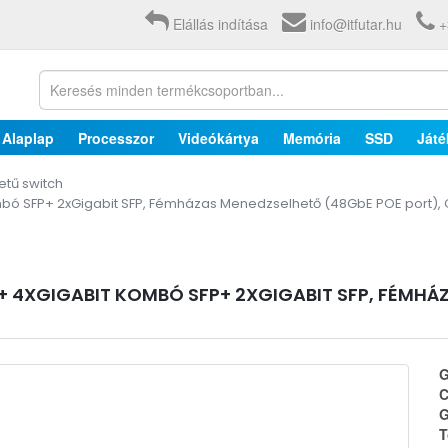
Elállás indítása
info@itfutar.hu
+
Alaplap
Processzor
Videókártya
Memória
SSD
Játé
tű switch
bó SFP+ 2xGigabit SFP, Fémházas Menedzselhető (48GbE POE port), 
+ 4XGIGABIT KOMBÓ SFP+ 2XGIGABIT SFP, FÉMHÁ
G
C
G
T