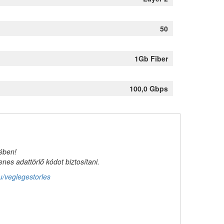
50
1Gb Fiber
100,0 Gbps
kében!
es adattörlő kódot biztosítani.
u/veglegestorles