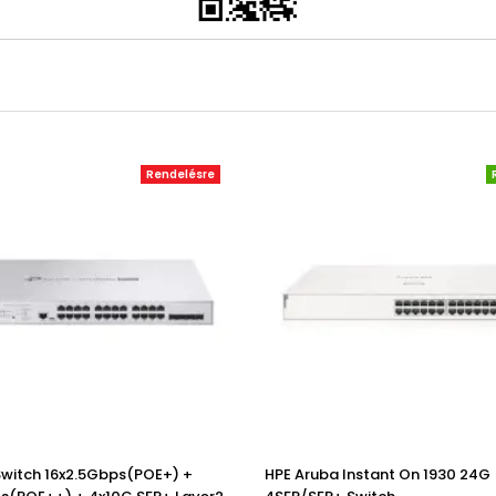
Rendelésre
Switch 16x2.5Gbps(POE+) +
HPE Aruba Instant On 1930 24G