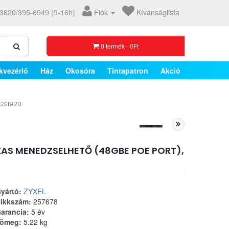
3620/395-6949 (9-16h)
Fiók
Kívánságlista
0 termék - 0Ft
kvezérlő
Ház
Okosóra
Tintapatron
Akció
GS1920-
ZAS MENEDZSELHETŐ (48GBE POE PORT),
yártó:
ZYXEL
ikkszám:
257678
arancia:
5 év
ömeg:
5.22 kg