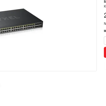
M
K
N
M