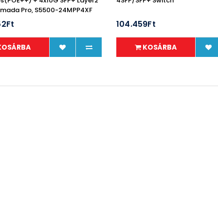
s(POE++) + 4x10G SFP+ Layer2
4SFP/SFP+ Switch
Omada Pro, S5500-24MPP4XF
52Ft
104.459Ft
KOSÁRBA
KOSÁRBA