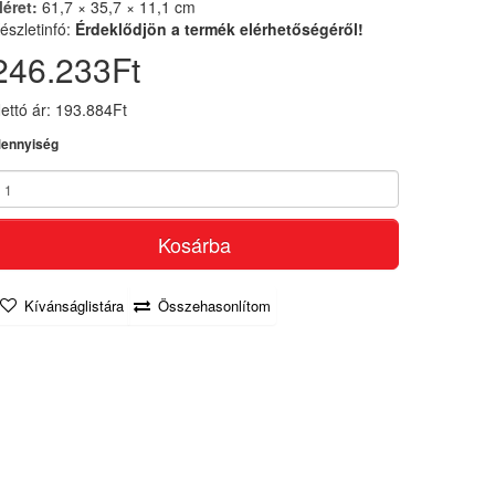
éret:
61,7 × 35,7 × 11,1 cm
észletinfó:
Érdeklődjön a termék elérhetőségéről!
246.233Ft
ettó ár: 193.884Ft
ennyiség
Kosárba
Kívánságlistára
Összehasonlítom