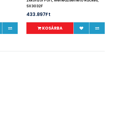
2xkonzol Port, Menedzselhető Rackes,
SX3032F
433.897Ft
KOSÁRBA