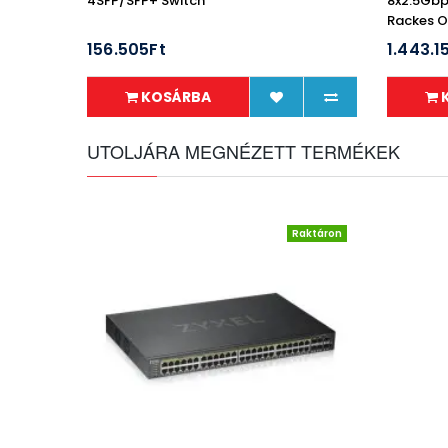
4SFP/SFP+ Switch
8x2.5Gbp
Rackes 
156.505Ft
1.443.1
KOSÁRBA
UTOLJÁRA MEGNÉZETT TERMÉKEK
Raktáron