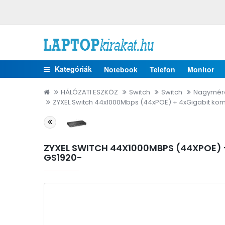
Kategóriák
Notebook
Telefon
Monitor
HÁLÓZATI ESZKÖZ
Switch
Switch
Nagymére
ZYXEL Switch 44x1000Mbps (44xPOE) + 4xGigabit kom
ZYXEL SWITCH 44X1000MBPS (44XPOE) 
GS1920-