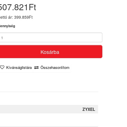
507.821Ft
ettó ár: 399.859Ft
ennyiség
Kosárba
Kívánságlistára
Összehasonlítom
ZYXEL