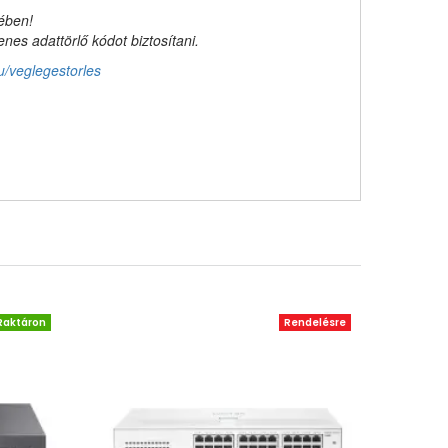
kében!
es adattörlő kódot biztosítani.
u/veglegestorles
Raktáron
Rendelésre