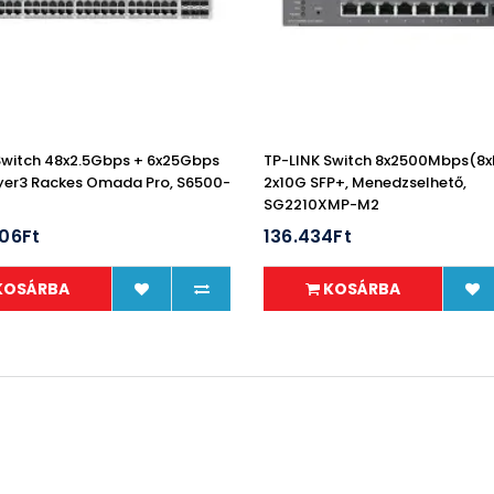
Switch 48x2.5Gbps + 6x25Gbps
TP-LINK Switch 8x2500Mbps(8x
yer3 Rackes Omada Pro, S6500-
2x10G SFP+, Menedzselhető,
SG2210XMP-M2
606Ft
136.434Ft
KOSÁRBA
KOSÁRBA