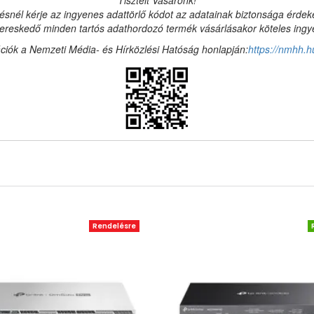
Tisztelt Vásárónk!
ésnél kérje az ingyenes adattörlő kódot az adatainak biztonsága érde
reskedő minden tartós adathordozó termék vásárlásakor köteles ingyen
ciók a Nemzeti Média- és Hírközlési Hatóság honlapján:
https://nmhh.h
Rendelésre