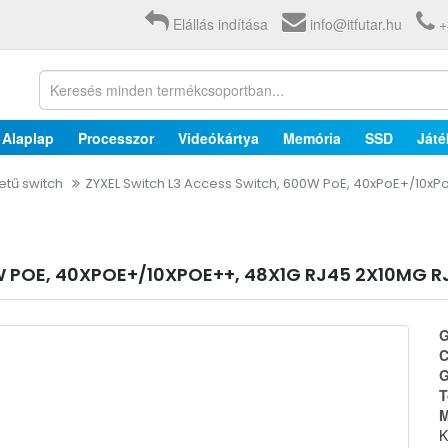
Elállás indítása
info@itfutar.hu
+
Alaplap
Processzor
Videókártya
Memória
SSD
Játé
tű switch
ZYXEL Switch L3 Access Switch, 600W PoE, 40xPoE+/10xP
 POE, 40XPOE+/10XPOE++, 48X1G RJ45 2X10MG RJ
G
C
G
T
M
K