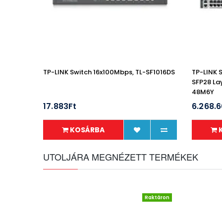
TP-LINK Switch 16x100Mbps, TL-SF1016DS
TP-LINK 
SFP28 La
48M6Y
17.883Ft
6.268.
KOSÁRBA
UTOLJÁRA MEGNÉZETT TERMÉKEK
Raktáron