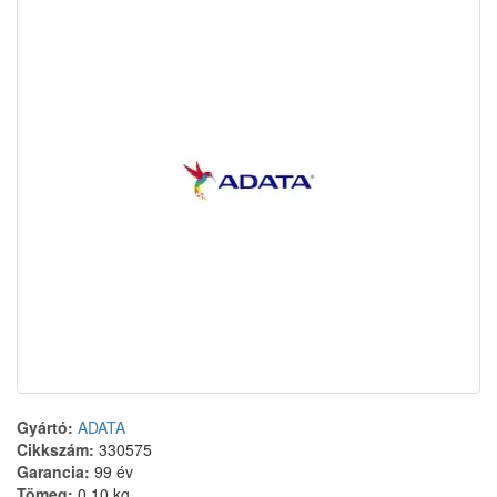
Gyártó:
ADATA
Cikkszám:
330575
Garancia:
99 év
Tömeg:
0.10 kg