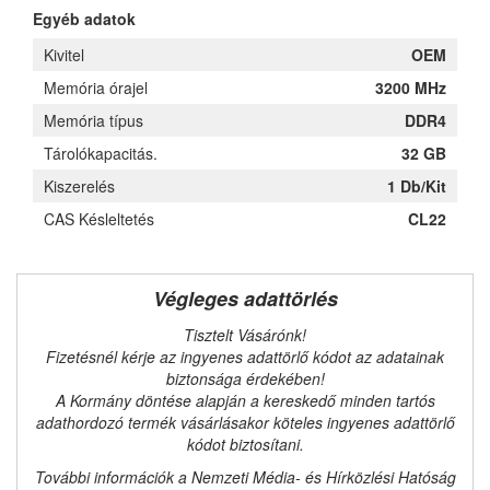
Egyéb adatok
Kivitel
OEM
Memória órajel
3200 MHz
Memória típus
DDR4
Tárolókapacitás.
32 GB
Kiszerelés
1 Db/Kit
CAS Késleltetés
CL22
Végleges adattörlés
Tisztelt Vásárónk!
Fizetésnél kérje az ingyenes adattörlő kódot az adatainak
biztonsága érdekében!
A Kormány döntése alapján a kereskedő minden tartós
adathordozó termék vásárlásakor köteles ingyenes adattörlő
kódot biztosítani.
További információk a Nemzeti Média- és Hírközlési Hatóság