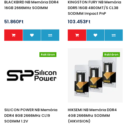
BLACKBIRD NB Memória DDR4
KINGSTON FURY NB Memória
16GB 2666MHz SODIMM
DDR5 16GB 4800MT/s CL38
SODIMM Impact PnP
51.860Ft
103.453Ft
Raktáron
Raktáron
SILICON POWER NB Memória
HIKSEMI NB Memória DDR4
DDR4 8GB 2666MHz CL19
4GB 2666Mhz SODIMM
SODIMM 1.2V
(HIKVISION)