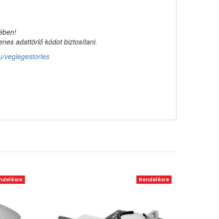
kében!
es adattörlő kódot biztosítani.
u/veglegestorles
ndelésre
Rendelésre