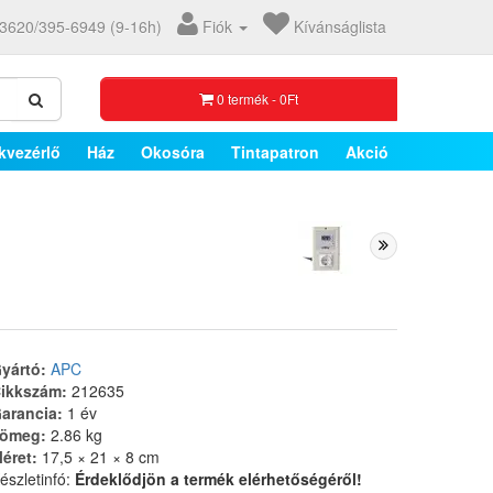
3620/395-6949 (9-16h)
Fiók
Kívánságlista
0 termék - 0Ft
kvezérlő
Ház
Okosóra
Tintapatron
Akció
yártó:
APC
ikkszám:
212635
arancia:
1 év
ömeg:
2.86 kg
éret:
17,5 × 21 × 8 cm
észletinfó:
Érdeklődjön a termék elérhetőségéről!