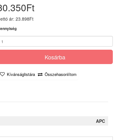
30.350Ft
ettó ár: 23.898Ft
ennyiség
Kosárba
Kívánságlistára
Összehasonlítom
APC