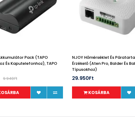
Akkumulátor Pack (TAPO
NJOY Hőmérséklet És Páratart
z És Kaputelefonhoz), TAPO
Érzékelő (Aten Pro, Balder És Ba
Típusokhoz)
t
29.950Ft
9.948Ft
KOSÁRBA
KOSÁRBA