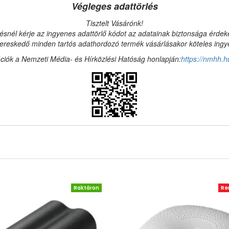
Végleges adattörlés
Tisztelt Vásárónk!
ésnél kérje az ingyenes adattörlő kódot az adatainak biztonsága érde
reskedő minden tartós adathordozó termék vásárlásakor köteles ingyen
ciók a Nemzeti Média- és Hírközlési Hatóság honlapján:
https://nmhh.h
Raktáron
Re