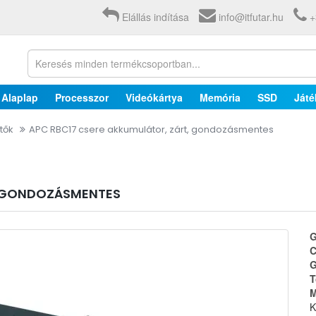
Elállás indítása
info@itfutar.hu
+
Alaplap
Processzor
Videókártya
Memória
SSD
Játé
tők
APC RBC17 csere akkumulátor, zárt, gondozásmentes
, GONDOZÁSMENTES
G
C
G
T
M
K