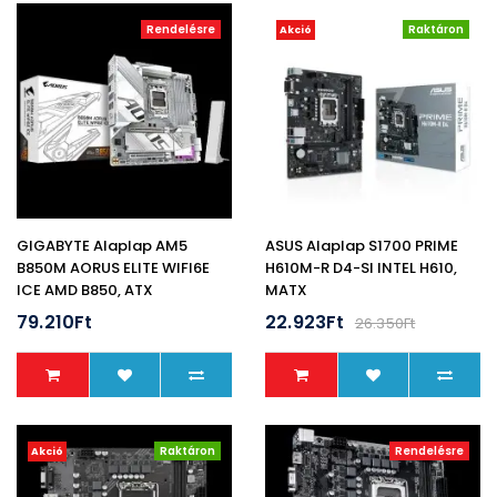
Rendelésre
Raktáron
Akció
GIGABYTE Alaplap AM5
ASUS Alaplap S1700 PRIME
B850M AORUS ELITE WIFI6E
H610M-R D4-SI INTEL H610,
ICE AMD B850, ATX
MATX
79.210Ft
22.923Ft
26.350Ft
Raktáron
Rendelésre
Akció