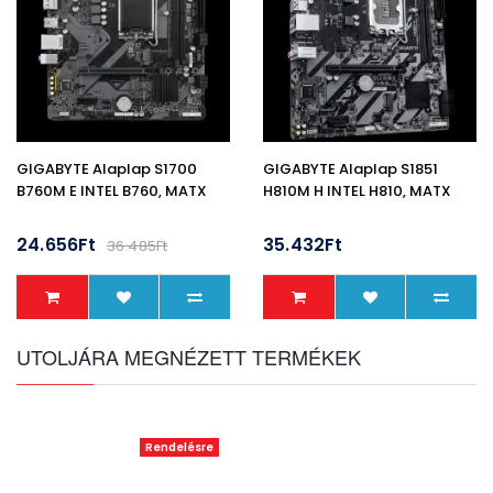
GIGABYTE Alaplap S1700
GIGABYTE Alaplap S1851
B760M E INTEL B760, MATX
H810M H INTEL H810, MATX
24.656Ft
35.432Ft
36.485Ft
UTOLJÁRA MEGNÉZETT TERMÉKEK
Rendelésre