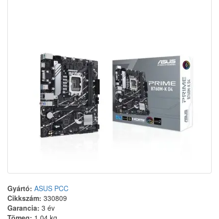
Gyártó:
ASUS PCC
Cikkszám:
330809
Garancia:
3 év
Tömeg:
1.04 kg