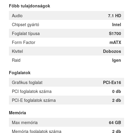
Főbb tulajdonságok
Audio
7.1 HD
Chipset gyártó
Intel
Foglalat típusa
S1700
Form Factor
mATX
Kivitel
Dobozos
Raid
Igen
Foglalatok
Grafikus foglalat
PCI-Ex16
PCI foglalatok száma
0 db
PCI-E foglalatok száma
2 db
Memória
Max memória
64 GB
Memória foglalatok száma
2 db