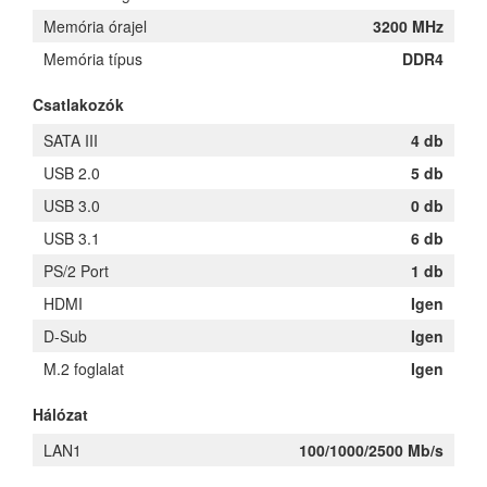
Memória órajel
3200 MHz
Memória típus
DDR4
Csatlakozók
SATA III
4 db
USB 2.0
5 db
USB 3.0
0 db
USB 3.1
6 db
PS/2 Port
1 db
HDMI
Igen
D-Sub
Igen
M.2 foglalat
Igen
Hálózat
LAN1
100/1000/2500 Mb/s