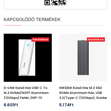
KAPCSOLÓDÓ TERMÉKEK
Rendelésre
Rendelésre
D-LINK Külső Ház USB-C To
HIKSEMI Külső Ház M.2 SSD
M.2 NVMe/NGFF Alumínium
NVMe Alumínium Ház, USB
(10Gbps) Fehér, DSP-111
3.2/Type-C (10Gbps), Szürke
(HIKVISION)
6.601Ft
5.174Ft