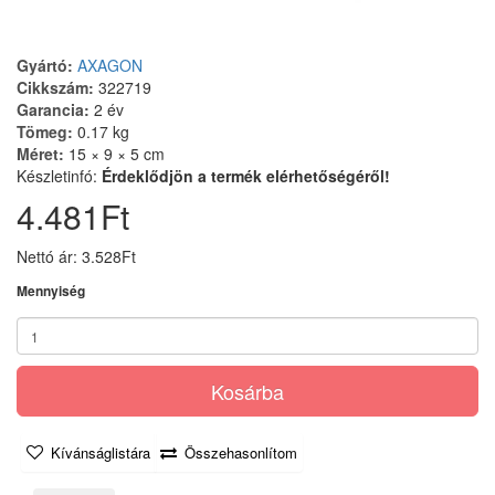
Gyártó:
AXAGON
Cikkszám:
322719
Garancia:
2 év
Tömeg:
0.17 kg
Méret:
15 × 9 × 5 cm
Készletinfó:
Érdeklődjön a termék elérhetőségéről!
4.481Ft
Nettó ár: 3.528Ft
Mennyiség
Kosárba
Kívánságlistára
Összehasonlítom