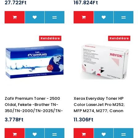
27.722Ft
167.824Ft
Rendelésre
Rendelésre
Zafir Premium Toner - 2500
Xerox Everyday Toner HP
Oldal, Fekete -Brother TN-
Color LaserJet Pro M252;
350/TN-2000/TN-2025/TN-
MFP M274, M277; Canon
2050
ImageCLASS LBP612, MF632,
3.778Ft
11.306Ft
MF634