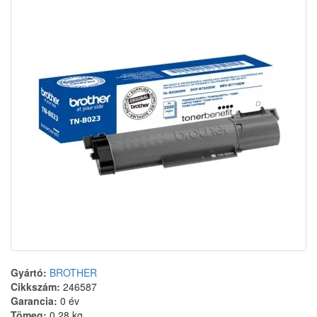
Gyártó:
BROTHER
Cikkszám:
246587
Garancia:
0 év
Tömeg:
0.28 kg