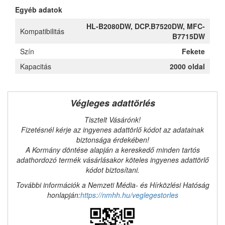
Egyéb adatok
HL-B2080DW, DCP.B7520DW, MFC-
Kompatibilitás
B7715DW
Szín
Fekete
Kapacitás
2000 oldal
Végleges adattörlés
Tisztelt Vásárónk!
Fizetésnél kérje az ingyenes adattörlő kódot az adatainak
biztonsága érdekében!
A Kormány döntése alapján a kereskedő minden tartós
adathordozó termék vásárlásakor köteles ingyenes adattörlő
kódot biztosítani.
További információk a Nemzeti Média- és Hírközlési Hatóság
honlapján:
https://nmhh.hu/veglegestorles