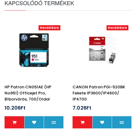
KAPCSOLÓDÓ TERMÉKEK
Rendelésre
Rendelésre
HP Patron CN051AE (HP
CANON Patron PGI-520BK
No951) Officejet Pro,
Fekete IP3600/IP4600/
Bíborvörös, 700/oldal
IP4700
10.206Ft
7.026Ft