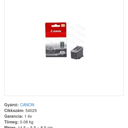
Gyártó:
CANON
Cikkszám:
54025
Garancia:
1 év
Tömeg:
0.08 kg
Méret:
14,5 × 5,5 × 8,5 cm