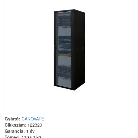
Gyártó:
CANOVATE
Cikkszám:
122329
Garancia:
1 év
Tömeg:
110.60 kg