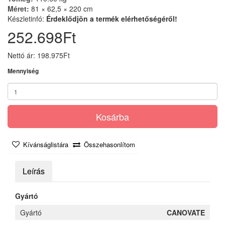
Méret:
81 × 62,5 × 220 cm
Készletinfó:
Érdeklődjön a termék elérhetőségéről!
252.698Ft
Nettó ár: 198.975Ft
Mennyiség
Kosárba
Kívánságlistára
Összehasonlítom
Leírás
Gyártó
Gyártó
CANOVATE