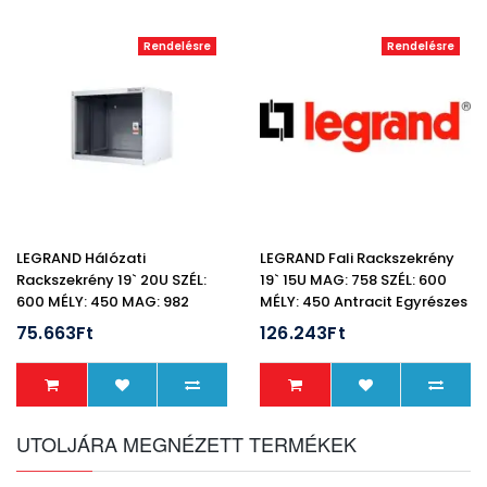
Rendelésre
Rendelésre
LEGRAND Hálózati
LEGRAND Fali Rackszekrény
Rackszekrény 19` 20U SZÉL:
19` 15U MAG: 758 SZÉL: 600
600 MÉLY: 450 MAG: 982
MÉLY: 450 Antracit Egyrészes
Szürke Egyrészes Üvegajtós
Üvegajtós Lapraszerelt MAX:
75.663Ft
126.243Ft
Készre Szerelt MAX: 65 Kg
45 Kg Lin
UTOLJÁRA MEGNÉZETT TERMÉKEK