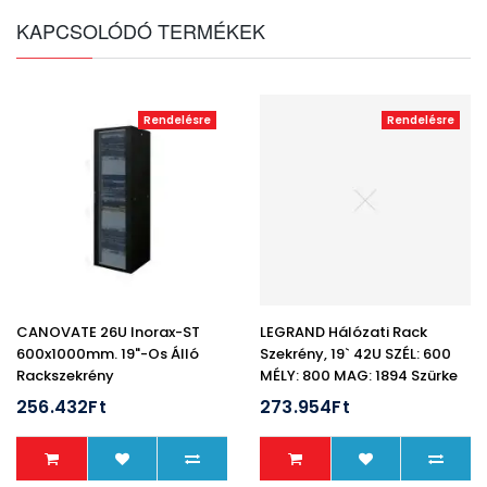
KAPCSOLÓDÓ TERMÉKEK
Rendelésre
Rendelésre
CANOVATE 26U Inorax-ST
LEGRAND Hálózati Rack
600x1000mm. 19"-Os Álló
Szekrény, 19` 42U SZÉL: 600
Rackszekrény
MÉLY: 800 MAG: 1894 Szürke
Szimpla Üvegajtó /
256.432Ft
273.954Ft
Kidönthető Hátlap