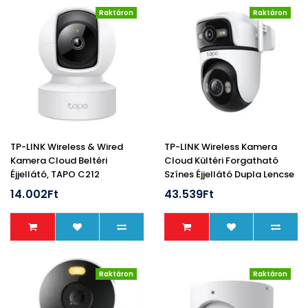
Raktáron
Raktáron
TP-LINK Wireless & Wired
TP-LINK Wireless Kamera
Kamera Cloud Beltéri
Cloud Kültéri Forgatható
Éjjellátó, TAPO C212
Színes Éjjellátó Dupla Lencse
AI Támogatás, TAPO C545D
14.002Ft
43.539Ft
Raktáron
Raktáron