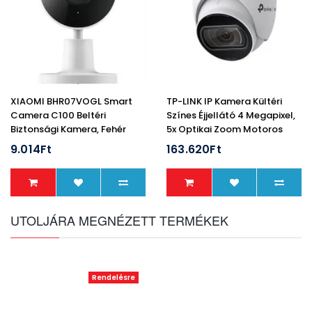
XIAOMI BHR07VOGL Smart
TP-LINK IP Kamera Kültéri
Camera C100 Beltéri
Színes Éjjellátó 4 Megapixel,
Biztonsági Kamera, Fehér
5x Optikai Zoom Motoros
Varifokális IR, INSIGHT
9.014Ft
163.620Ft
S445ZI
UTOLJÁRA MEGNÉZETT TERMÉKEK
Rendelésre